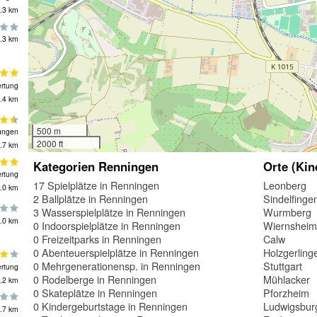
.3 km
.3 km
rtung
.4 km
500 m
ungen
2000 ft
.7 km
Kategorien Renningen
Orte (Kin
rtung
17 Spielplätze in Renningen
Leonberg
.0 km
2 Ballplätze in Renningen
Sindelfinge
3 Wasserspielplätze in Renningen
Wurmberg
.0 km
0 Indoorspielplätze in Renningen
Wiernshei
0 Freizeitparks in Renningen
Calw
0 Abenteuerspielplätze in Renningen
Holzgerling
0 Mehrgenerationensp. in Renningen
Stuttgart
rtung
0 Rodelberge in Renningen
Mühlacker
.2 km
0 Skateplätze in Renningen
Pforzheim
0 Kindergeburtstage in Renningen
Ludwigsbur
.7 km