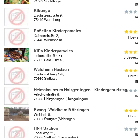
71063 Sindelfingen
10
Kibungu
Dachsteinstraße 9,
14
75449 Wurmberg
PaSelino Kinderparadies
Daimlerstraße 2,
1 Bewe
75446 Wiernsheim
14
KiPa-Kinderparadies
Liebenzeller Str. 51,
3 Bewert
75365 Calw (Hirsau)
14
Waldheim Heslach
Dachswaldweg 178,
1 Bewe
70569 Stuttgart
15
Heimatmuseum Holzgerlingen - Kindergeburtstag
Friedhofstraße 6,
16
71088 Holzgerlingen (Holzgerlingen)
Evang. Waldheim Möhringen
Weidach 8,
1 Bewe
70567 Stuttgart (Möhringen)
18
HNK Satdion
Logauweg 21,
18
70565 Stuttgart (Fasanenhof)