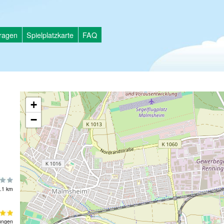
tragen
Spielplatzkarte
FAQ
+
−
.1 km
ungen