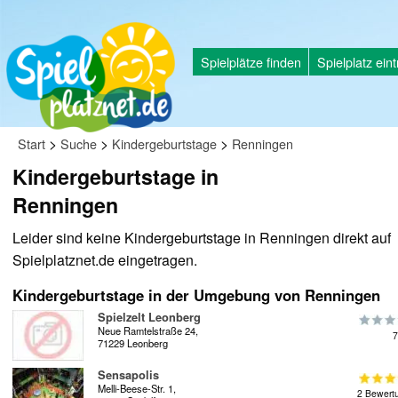
Spielplätze finden
Spielplatz ein
>
>
>
Start
Suche
Kindergeburtstage
Renningen
Kindergeburtstage in
Renningen
Leider sind keine Kindergeburtstage in Renningen direkt auf
Spielplatznet.de eingetragen.
Kindergeburtstage in der Umgebung von Renningen
Spielzelt Leonberg
Neue Ramtelstraße 24,
7
71229 Leonberg
Sensapolis
Melli-Beese-Str. 1,
2 Bewert