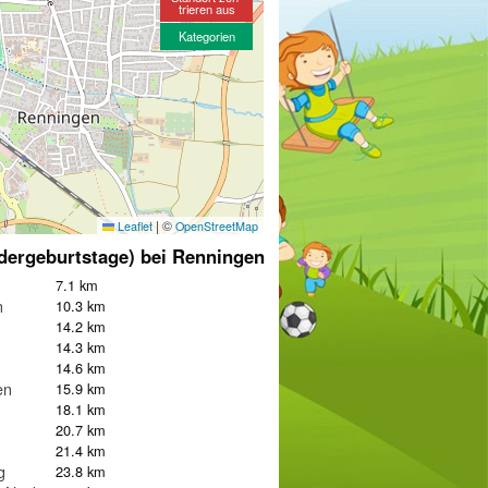
trieren aus
Kategorien
|
©
Leaflet
OpenStreetMap
dergeburtstage) bei Renningen
7.1 km
n
10.3 km
14.2 km
m
14.3 km
14.6 km
en
15.9 km
18.1 km
20.7 km
21.4 km
g
23.8 km