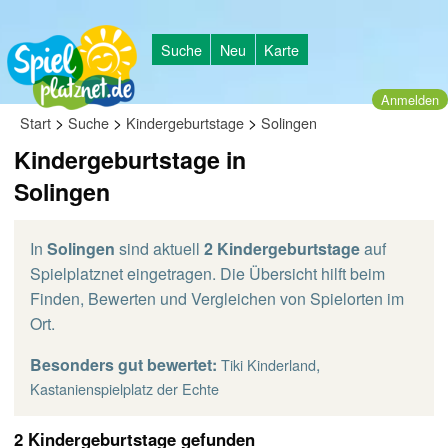
Suche
Neu
Karte
Anmelden
>
>
>
Start
Suche
Kindergeburtstage
Solingen
Kindergeburtstage in
Solingen
In
Solingen
sind aktuell
2 Kindergeburtstage
auf
Spielplatznet eingetragen. Die Übersicht hilft beim
Finden, Bewerten und Vergleichen von Spielorten im
Ort.
Besonders gut bewertet:
,
Tiki Kinderland
Kastanienspielplatz der Echte
2 Kindergeburtstage gefunden