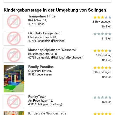
Kindergeburtstage in der Umgebung von Solingen
Trampolino Hilden
Kleinhülsen 17,
6 Bewertungen
40721 Hilden
10.8 km
Oki Doki Langenfeld
Rheindorfer Straße 70,
11.4 km
40764 Langenfeld (Rheinland)
Matschspielplatz am Wasserski
Baumberger Straße 88,
1 Bewertung
40764 Langenfeld (Rheinland) (Berghausen)
12.1 km
Family Paradise
Quettinger Str. 285,
3 Bewertungen
51381 Leverkusen
12.8 km
FunkyTown
Am Rosenbaum 12,
16.9 km
40882 Ratingen (Homberg)
Kindercafe Wunderhaus