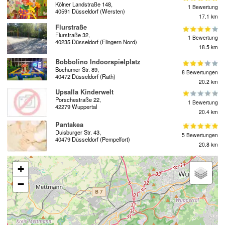
Kölner Landstraße 148,
1 Bewertung
40591 Düsseldorf (Wersten)
17.1 km
Flurstraße
Flurstraße 32,
1 Bewertung
40235 Düsseldorf (Flingern Nord)
18.5 km
Bobbolino Indoorspielplatz
Bochumer Str. 89,
8 Bewertungen
40472 Düsseldorf (Rath)
20.2 km
Upsalla Kinderwelt
Porschestraße 22,
1 Bewertung
42279 Wuppertal
20.4 km
Pantakea
Duisburger Str. 43,
5 Bewertungen
40479 Düsseldorf (Pempelfort)
20.8 km
+
−