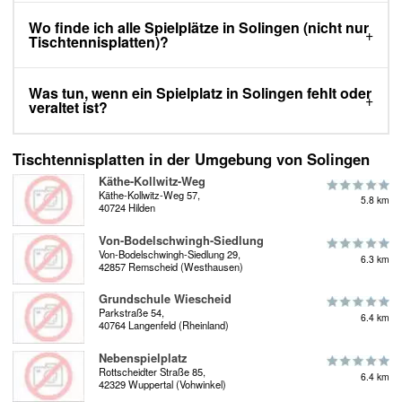
Wo finde ich alle Spielplätze in Solingen (nicht nur
Tischtennisplatten)?
Was tun, wenn ein Spielplatz in Solingen fehlt oder
veraltet ist?
Tischtennisplatten in der Umgebung von Solingen
Käthe-Kollwitz-Weg
Käthe-Kollwitz-Weg 57,
5.8 km
40724 Hilden
Von-Bodelschwingh-Siedlung
Von-Bodelschwingh-Siedlung 29,
6.3 km
42857 Remscheid (Westhausen)
Grundschule Wiescheid
Parkstraße 54,
6.4 km
40764 Langenfeld (Rheinland)
Nebenspielplatz
Rottscheidter Straße 85,
6.4 km
42329 Wuppertal (Vohwinkel)