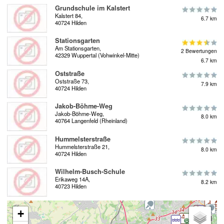
Grundschule im Kalstert
Kalstert 84,
6.7 km
40724 Hilden
Stationsgarten
Am Stationsgarten,
2 Bewertungen
42329 Wuppertal (Vohwinkel-Mitte)
6.7 km
Oststraße
Oststraße 73,
7.9 km
40724 Hilden
Jakob-Böhme-Weg
Jakob-Böhme-Weg,
8.0 km
40764 Langenfeld (Rheinland)
Hummelsterstraße
Hummelsterstraße 21,
8.0 km
40724 Hilden
Wilhelm-Busch-Schule
Erikaweg 14A,
8.2 km
40723 Hilden
+