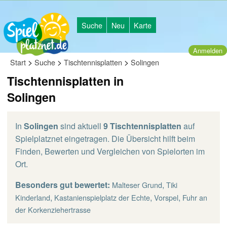
Suche
Neu
Karte
Anmelden
>
>
>
Start
Suche
Tischtennisplatten
Solingen
Tischtennisplatten in
Solingen
In
Solingen
sind aktuell
9 Tischtennisplatten
auf
Spielplatznet eingetragen. Die Übersicht hilft beim
Finden, Bewerten und Vergleichen von Spielorten im
Ort.
Besonders gut bewertet:
,
Malteser Grund
Tiki
,
,
,
Kinderland
Kastanienspielplatz der Echte
Vorspel
Fuhr an
der Korkenziehertrasse