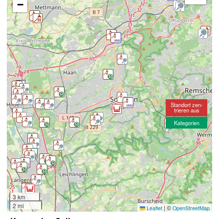
−
Standort zen-
trieren aus
Kategorien
3 km
2 mi
|
©
Leaflet
OpenStreetMap