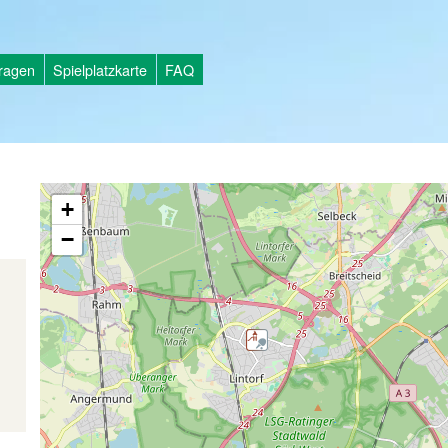
tragen
Spielplatzkarte
FAQ
+
−