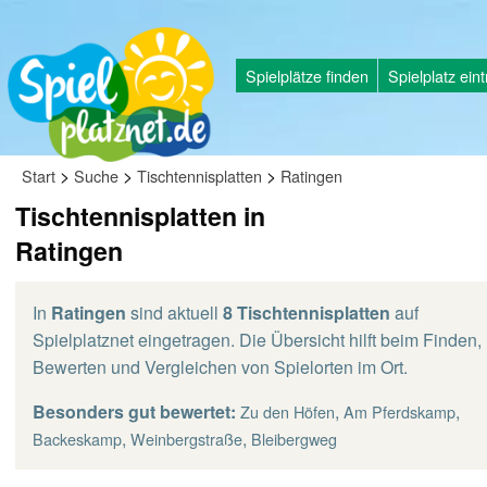
Spielplätze finden
Spielplatz ein
>
>
>
Start
Suche
Tischtennisplatten
Ratingen
Tischtennisplatten in
Ratingen
In
Ratingen
sind aktuell
8 Tischtennisplatten
auf
Spielplatznet eingetragen. Die Übersicht hilft beim Finden,
Bewerten und Vergleichen von Spielorten im Ort.
Besonders gut bewertet:
,
,
Zu den Höfen
Am Pferdskamp
,
,
Backeskamp
Weinbergstraße
Bleibergweg