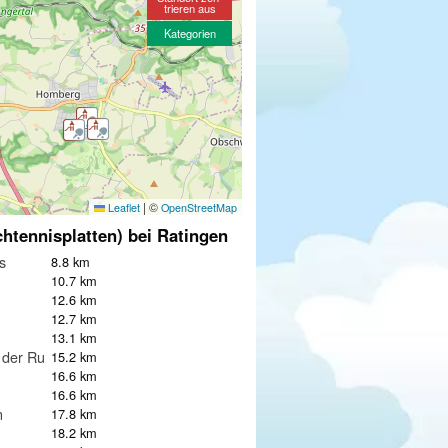
trieren aus
Kategorien
|
©
Leaflet
OpenStreetMap
chtennisplatten) bei Ratingen
s
8.8 km
10.7 km
12.6 km
12.7 km
13.1 km
 der Ruhr
15.2 km
16.6 km
16.6 km
n
17.8 km
18.2 km