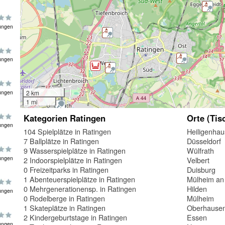
ungen
ungen
ungen
2 km
1 mi
Kategorien Ratingen
Orte (Tis
ungen
104 Spielplätze in Ratingen
Heiligenhau
7 Ballplätze in Ratingen
Düsseldorf
9 Wasserspielplätze in Ratingen
Wülfrath
ungen
2 Indoorspielplätze in Ratingen
Velbert
0 Freizeitparks in Ratingen
Duisburg
1 Abenteuerspielplätze in Ratingen
Mülheim an
0 Mehrgenerationensp. in Ratingen
Hilden
ungen
0 Rodelberge in Ratingen
Mülheim
1 Skateplätze in Ratingen
Oberhause
2 Kindergeburtstage in Ratingen
Essen
ungen