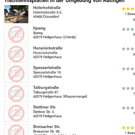
Tischtennisplatten in der Umgebung von Ratingen
Hoferhofstraße
Hoferhofstraße 3-5,
1 Bewe
40468 Düsseldorf
6
Ilpweg
Ilpweg,
6
42579 Heiligenhaus (Unterilp)
Hunsrückstraße
Hunsrückstraße,
6
42579 Heiligenhaus
Spessartstraße
Spessartstraße 19,
6
42579 Heiligenhaus
Talburgstraße
Talburgstraße 87,
7
42579 Heiligenhaus (Wassermangel)
Stettiner Str.
Stettiner Str. 3,
7
42579 Heiligenhaus
Breisacher Str.
Breisacher Str. 58,
1 Bewe