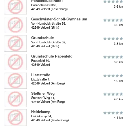
Paracelsusstraße I
Paracelsusstraße,
3.6 km
42549 Velbert (Losenburg)
Geschwister-Scholl-Gymnasium
Von-Humboldt-Straße 56,
3.6 km
42549 Velbert (Birth)
Grundschule
Von-Humboldt-Straße 52,
3.8 km
42549 Velbert (Birth)
Grundschule Papenfeld
Papenfeld 30,
3.8 km
42549 Velbert
Lisztstraße
Lisztstraße 7,
4.0 km
42549 Velbert (Am Berg)
Stettiner Weg
Stettiner Weg 11,
4.0 km
42549 Velbert (Am Berg)
Heidekamp
Heidekamp 34,
4.1 km
42549 Velbert (Kostenberg)