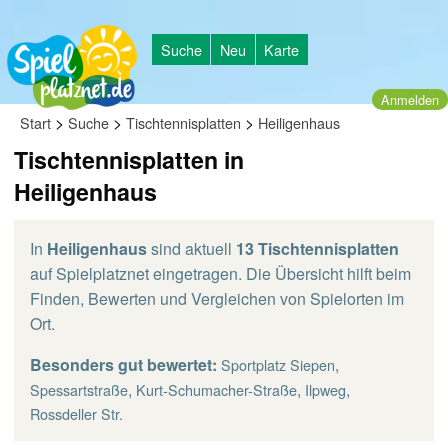
Suche
Neu
Karte
Anmelden
>
>
>
Start
Suche
Tischtennisplatten
Heiligenhaus
Tischtennisplatten in
Heiligenhaus
In
Heiligenhaus
sind aktuell
13 Tischtennisplatten
auf Spielplatznet eingetragen. Die Übersicht hilft beim
Finden, Bewerten und Vergleichen von Spielorten im
Ort.
Besonders gut bewertet:
,
Sportplatz Siepen
,
,
,
Spessartstraße
Kurt-Schumacher-Straße
Ilpweg
Rossdeller Str.