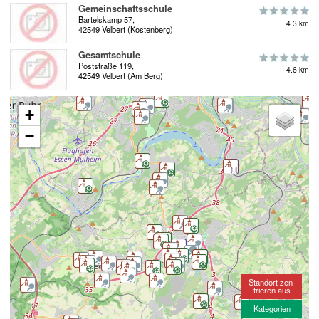
Gemeinschaftsschule
Bartelskamp 57,
4.3 km
42549 Velbert (Kostenberg)
Gesamtschule
Poststraße 119,
4.6 km
42549 Velbert (Am Berg)
+
−
Standort zen-
trieren aus
Kategorien