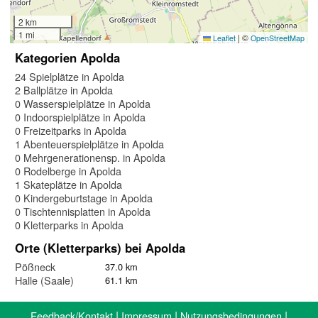
2 km
1 mi
|
©
Leaflet
OpenStreetMap
Kategorien Apolda
24 Spielplätze in Apolda
2 Ballplätze in Apolda
0 Wasserspielplätze in Apolda
0 Indoorspielplätze in Apolda
0 Freizeitparks in Apolda
1 Abenteuerspielplätze in Apolda
0 Mehrgenerationensp. in Apolda
0 Rodelberge in Apolda
1 Skateplätze in Apolda
0 Kindergeburtstage in Apolda
0 Tischtennisplatten in Apolda
0 Kletterparks in Apolda
Orte (Kletterparks) bei Apolda
Pößneck
37.0 km
Halle (Saale)
61.1 km
|
|
|
Feedback/Kontakt
Impressum
Nutzungsbedingungen