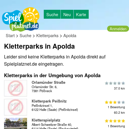
Suche
Neu
Karte
Anmelden
>
>
>
Start
Suche
Kletterparks
Apolda
Kletterparks in Apolda
Leider sind keine Kletterparks in Apolda direkt auf
Spielplatznet.de eingetragen.
Kletterparks in der Umgebung von Apolda
Orlamünder Straße
Orlamünder Str. 6,
37.0 km
7381 Pößneck
Kletterpark Peißnitz
Peißnitzinsel 1,
1 Bewertung
6122 Halle (Saale) (Peißnitzinsel)
60.2 km
Kletterspielplatz
Albert-Schweitzer-Straße 40,
1 Bewertung
6114 Halle (Saale) (Paulusviertel)