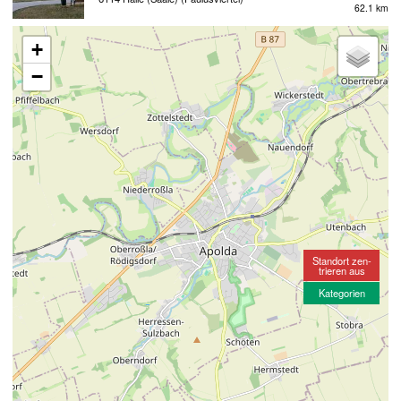
62.1 km
+
−
Standort zen-
trieren aus
Kategorien