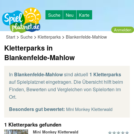
Suche
Neu
Karte
Anmelden
>
>
>
Start
Suche
Kletterparks
Blankenfelde-Mahlow
Kletterparks in
Blankenfelde-Mahlow
In
Blankenfelde-Mahlow
sind aktuell
1 Kletterparks
auf Spielplatznet eingetragen. Die Übersicht hilft beim
Finden, Bewerten und Vergleichen von Spielorten im
Ort.
Besonders gut bewertet:
Mini Monkey Kletterwald
1 Kletterparks gefunden
Mini Monkey Kletterwald