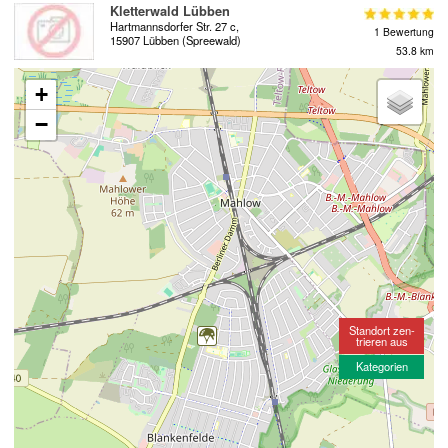
Kletterwald Lübben
Hartmannsdorfer Str. 27 c,
1 Bewertung
15907 Lübben (Spreewald)
53.8 km
+
−
Standort zen-
trieren aus
Kategorien