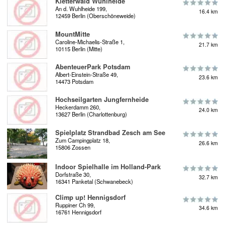
Kletterwald Wuhlheide
An d. Wuhlheide 199,
16.4 km
12459 Berlin (Oberschöneweide)
MountMitte
Caroline-Michaelis-Straße 1,
21.7 km
10115 Berlin (Mitte)
AbenteuerPark Potsdam
Albert-Einstein-Straße 49,
23.6 km
14473 Potsdam
Hochseilgarten Jungfernheide
Heckerdamm 260,
24.0 km
13627 Berlin (Charlottenburg)
Spielplatz Strandbad Zesch am See
Zum Campingplatz 18,
26.6 km
15806 Zossen
Indoor Spielhalle im Holland-Park
Dorfstraße 30,
32.7 km
16341 Panketal (Schwanebeck)
Climp up! Hennigsdorf
Ruppiner Ch 99,
34.6 km
16761 Hennigsdorf