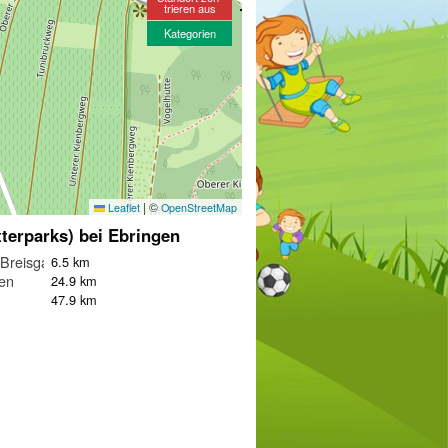
trieren aus
Kategorien
|
©
Leaflet
OpenStreetMap
tterparks) bei Ebringen
 Breisgau
6.5 km
en
24.9 km
47.9 km