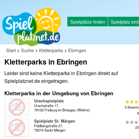
Spielplätze finden
Spielplatz ein
>
>
>
Start
Suche
Kletterparks
Ebringen
Kletterparks in Ebringen
Leider sind keine Kletterparks in Ebringen direkt auf
Spielplatznet.de eingetragen.
Kletterparks in der Umgebung von Ebringen
Urachspielplatz
Urachstraße 17,
3 Bewert
79102 Freiburg im Breisgau (Wiehre)
6
Spielplatz St. Märgen
Feldbergstraße 27,
25
79274 Sankt Märgen