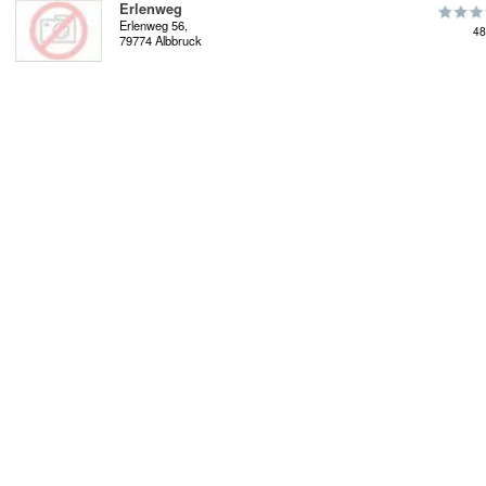
Erlenweg
Erlenweg 56,
48
79774 Albbruck