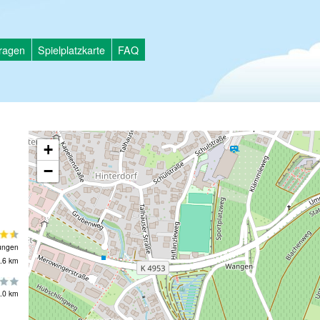
tragen
Spielplatzkarte
FAQ
+
−
ungen
.6 km
.0 km