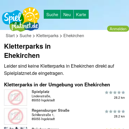
Suche
Neu
Karte
Anmelden
>
>
>
Start
Suche
Kletterparks
Ehekirchen
Kletterparks in
Ehekirchen
Leider sind keine Kletterparks in Ehekirchen direkt auf
Spielplatznet.de eingetragen.
Kletterparks in der Umgebung von Ehekirchen
Spielplatz
Lindenstraße,
28.2 km
85053 Ingolstadt
Regensburger Straße
Schillerstraße 1,
28.2 km
85055 Ingolstadt