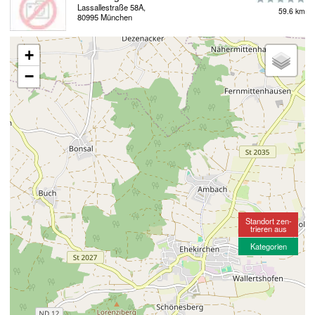
Lassallestraße 58A,
59.6 km
80995 München
+
−
Standort zen-
trieren aus
Kategorien