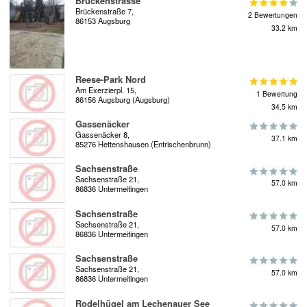
Brückenstrasse
Brückenstraße 7,
2 Bewertungen
86153 Augsburg
33.2 km
Reese-Park Nord
Am Exerzierpl. 15,
1 Bewertung
86156 Augsburg (Augsburg)
34.5 km
Gassenäcker
Gassenäcker 8,
37.1 km
85276 Hettenshausen (Entrischenbrunn)
Sachsenstraße
Sachsenstraße 21,
57.0 km
86836 Untermeitingen
Sachsenstraße
Sachsenstraße 21,
57.0 km
86836 Untermeitingen
Sachsenstraße
Sachsenstraße 21,
57.0 km
86836 Untermeitingen
Rodelhügel am Lechenauer See