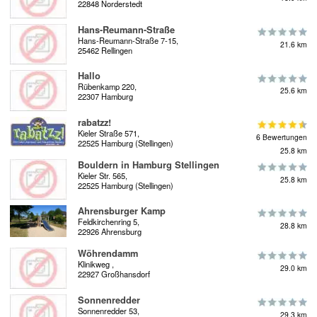
22848 Norderstedt
Hans-Reumann-Straße
Hans-Reumann-Straße 7-15,
21.6 km
25462 Rellingen
Hallo
Rübenkamp 220,
25.6 km
22307 Hamburg
rabatzz!
Kieler Straße 571,
6 Bewertungen
22525 Hamburg (Stellingen)
25.8 km
Bouldern in Hamburg Stellingen
Kieler Str. 565,
25.8 km
22525 Hamburg (Stellingen)
Ahrensburger Kamp
Feldkirchenring 5,
28.8 km
22926 Ahrensburg
Wöhrendamm
Klinikweg ,
29.0 km
22927 Großhansdorf
Sonnenredder
Sonnenredder 53,
29.3 km