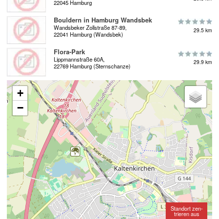
22045 Hamburg
Bouldern in Hamburg Wandsbek
Wandsbeker Zollstraße 87-89,
29.5 km
22041 Hamburg (Wandsbek)
Flora-Park
Lippmannstraße 60A,
29.9 km
22769 Hamburg (Sternschanze)
+
−
Standort zen-
trieren aus