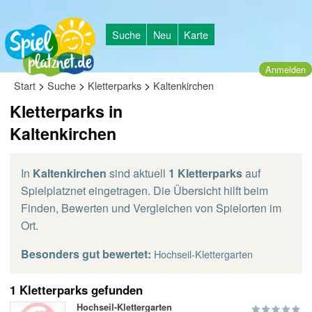
Suche
Neu
Karte
Anmelden
>
>
>
Start
Suche
Kletterparks
Kaltenkirchen
Kletterparks in
Kaltenkirchen
In
Kaltenkirchen
sind aktuell
1 Kletterparks
auf
Spielplatznet eingetragen. Die Übersicht hilft beim
Finden, Bewerten und Vergleichen von Spielorten im
Ort.
Besonders gut bewertet:
Hochseil-Klettergarten
1 Kletterparks gefunden
Hochseil-Klettergarten