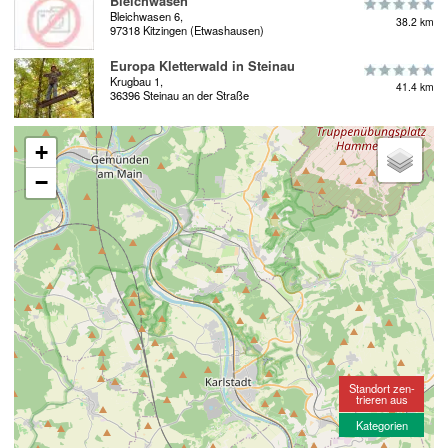
Bleichwasen
Bleichwasen 6,
38.2 km
97318 Kitzingen (Etwashausen)
Europa Kletterwald in Steinau
Krugbau 1,
41.4 km
36396 Steinau an der Straße
+
−
Standort zen-
trieren aus
Kategorien