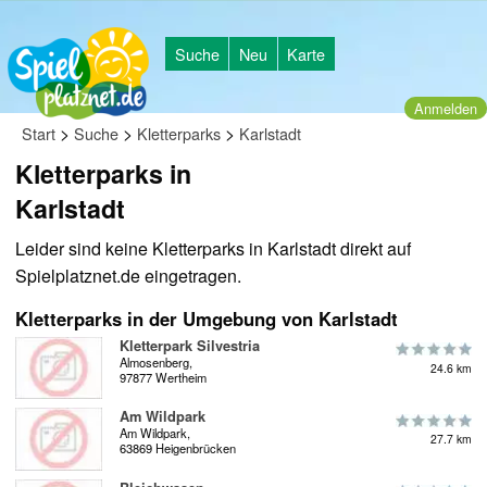
Suche
Neu
Karte
Anmelden
>
>
>
Start
Suche
Kletterparks
Karlstadt
Kletterparks in
Karlstadt
Leider sind keine Kletterparks in Karlstadt direkt auf
Spielplatznet.de eingetragen.
Kletterparks in der Umgebung von Karlstadt
Kletterpark Silvestria
Almosenberg,
24.6 km
97877 Wertheim
Am Wildpark
Am Wildpark,
27.7 km
63869 Heigenbrücken