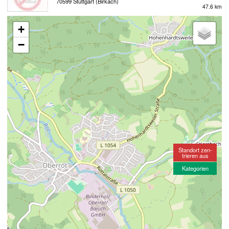
70599 Stuttgart (Birkach)
47.6 km
+
−
Standort zen-
trieren aus
Kategorien