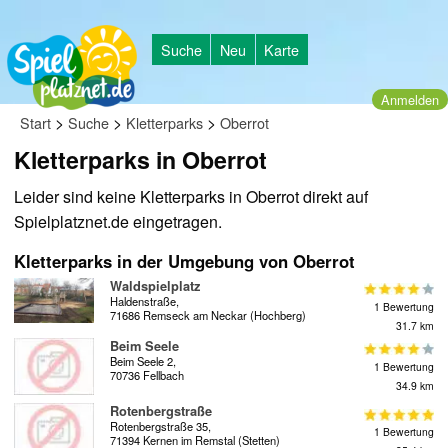
Suche
Neu
Karte
Anmelden
>
>
>
Start
Suche
Kletterparks
Oberrot
Kletterparks in Oberrot
Leider sind keine Kletterparks in Oberrot direkt auf
Spielplatznet.de eingetragen.
Kletterparks in der Umgebung von Oberrot
Waldspielplatz
Haldenstraße,
1 Bewertung
71686 Remseck am Neckar (Hochberg)
31.7 km
Beim Seele
Beim Seele 2,
1 Bewertung
70736 Fellbach
34.9 km
Rotenbergstraße
Rotenbergstraße 35,
1 Bewertung
71394 Kernen im Remstal (Stetten)