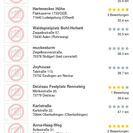
35.4 km
Hartenecker Höhe
Flakkaserne 1733/GEB.,
3 Bewertungen
71640 Ludwigsburg (Oßweil)
35.4 km
Waldspielplatz Bohl-Hofsett
Zeppelinstraße 57,
35.5 km
73430 Aalen (Rohrwang)
muckesturm
Ziegelbrennerstraße,
38.3 km
70378 Stuttgart (bad cannstatt)
Joyhouse
Talstraße 113,
38.7 km
73732 Esslingen am Neckar
Deizisau Festplatz Rennsteig
Mörikestraße 20,
1 Bewertung
73779 Deizisau
39.6 km
Karlstraße
Karlstraße 22,
47.1 km
72644 Oberboihingen (Oberboihingen)
Anna-Haag-Weg
Äxtlestraße 51,
2 Bewertungen