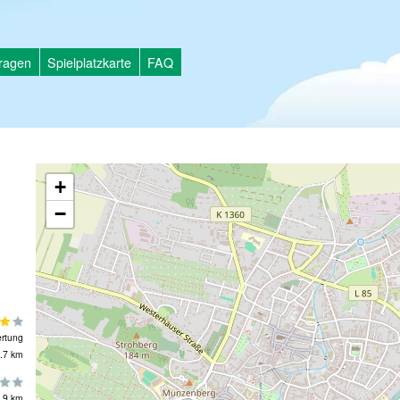
tragen
Spielplatzkarte
FAQ
+
−
rtung
.7 km
.9 km