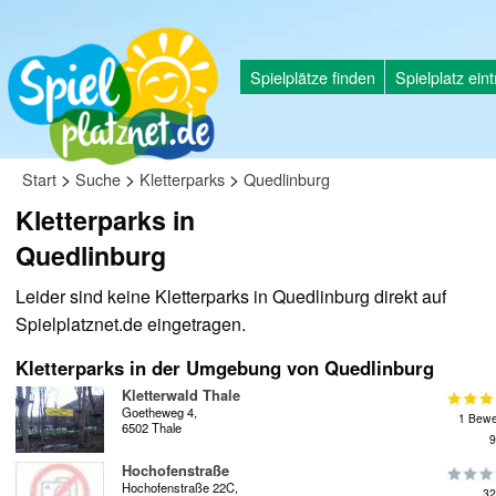
Spielplätze finden
Spielplatz ein
>
>
>
Start
Suche
Kletterparks
Quedlinburg
Kletterparks in
Quedlinburg
Leider sind keine Kletterparks in Quedlinburg direkt auf
Spielplatznet.de eingetragen.
Kletterparks in der Umgebung von Quedlinburg
Kletterwald Thale
Goetheweg 4,
1 Bewe
6502 Thale
9
Hochofenstraße
Hochofenstraße 22C,
32