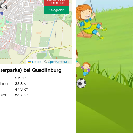
trieren aus
Kategorien
|
©
Leaflet
OpenStreetMap
tterparks) bei Quedlinburg
9.6 km
Harz)
32.8 km
47.3 km
usen
53.7 km