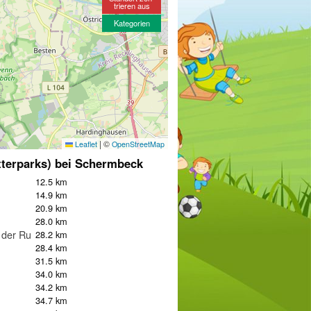
trieren aus
Kategorien
|
©
Leaflet
OpenStreetMap
tterparks) bei Schermbeck
12.5 km
14.9 km
20.9 km
28.0 km
 der Ruhr
28.2 km
28.4 km
31.5 km
34.0 km
34.2 km
34.7 km