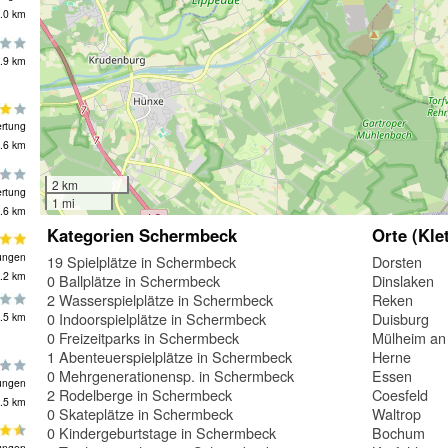
.0 km
.9 km
rtung
.6 km
2 km
rtung
1 mi
.6 km
Kategorien Schermbeck
Orte (Kle
ungen
19 Spielplätze in Schermbeck
Dorsten
.2 km
0 Ballplätze in Schermbeck
Dinslaken
2 Wasserspielplätze in Schermbeck
Reken
0 Indoorspielplätze in Schermbeck
Duisburg
.5 km
0 Freizeitparks in Schermbeck
Mülheim an
1 Abenteuerspielplätze in Schermbeck
Herne
0 Mehrgenerationensp. in Schermbeck
Essen
ungen
2 Rodelberge in Schermbeck
Coesfeld
.5 km
0 Skateplätze in Schermbeck
Waltrop
0 Kindergeburtstage in Schermbeck
Bochum
ungen