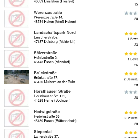
46539 Dinslaken (Hiesfeld)
15
Werenzostraße
Werenzostraße 14,
20
48734 Reken (Groß Reken)
Landschaftspark Nord
Emscherstraße,
1 Bewe
47137 Duisburg (Meiderich)
23
Sälzerstraße
Heinitzstraße 2,
1 Bewe
45143 Essen (Altendorf)
26
Brückstraße
Brückstraße 37,
2 Bewert
45470 Mülheim an der Ruhr
28
Horsthauser Straße
Horsthauser Str. 171,
28
44628 Herne (Sodingen)
Hedwigstraße
Hedwigstraße 36,
3 Bewert
45130 Essen (Rüttenscheid)
29
Siepental
Lanterstraße 37,
2 Bewert