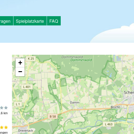
tragen
Spielplatzkarte
FAQ
+
−
.6 km
ungen