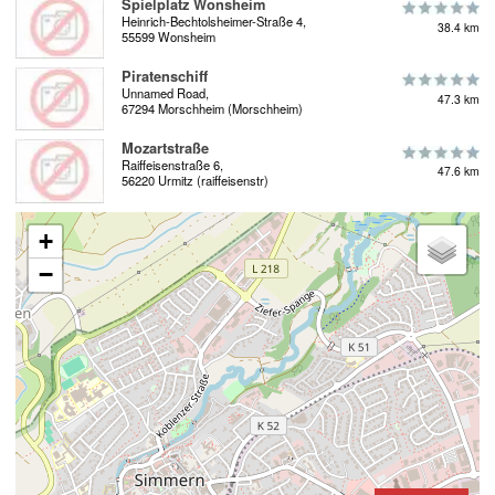
Spielplatz Wonsheim
Heinrich-Bechtolsheimer-Straße 4,
38.4 km
55599 Wonsheim
Piratenschiff
Unnamed Road,
47.3 km
67294 Morschheim (Morschheim)
Mozartstraße
Raiffeisenstraße 6,
47.6 km
56220 Urmitz (raiffeisenstr)
+
−