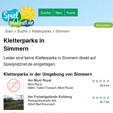
Suche
Neu
Karte
Anmelden
>
>
>
Start
Suche
Kletterparks
Simmern
Kletterparks in
Simmern
Leider sind keine Kletterparks in Simmern direkt auf
Spielplatznet.de eingetragen.
Kletterparks in der Umgebung von Simmern
Am Mont Royal
Mont Royal,
29.8 km
56841 Traben-Trarbach (Mont Royal)
Am Freizeitgelände Kuhberg
Rheingrafenstraße 903,
30.7 km
55543 Bad Kreuznach