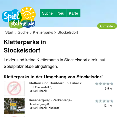
Suche
Neu
Karte
Anmelden
>
>
>
Start
Suche
Kletterparks
Stockelsdorf
Kletterparks in
Stockelsdorf
Leider sind keine Kletterparks in Stockelsdorf direkt auf
Spielplatznet.de eingetragen.
Kletterparks in der Umgebung von Stockelsdorf
Klettern und Bouldern in Lübeck
b. d. Gasanstalt 5,
5.5 km
23560 Lübeck
Resebergweg (Parkanlage)
Resebergweg 8,
12.1 km
23569 Lübeck (Kücknitz)