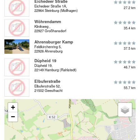
Eichedeer Straße
Eichedeer Straße 1A,
27.2 km
22964 Steinburg (Mollhagen)
Wöhrendamm
Klinikweg ,
35.4 km
22927 Großhansdorf
Ahrensburger Kamp
Feldkirchenring 5,
37.5 km
22926 Ahrensburg
Düpheid 19
Düpheid 19,
46.7 km
22149 Hamburg (Rahlstedt)
Elbuferstraße
Elbuferstraße 52,
55.7 km
21502 Geesthacht
+
−