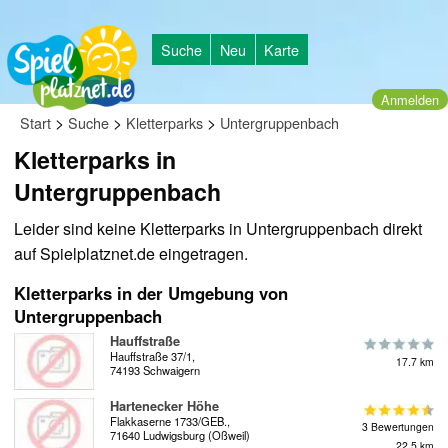
Suche
Neu
Karte
Anmelden
>
>
>
Start
Suche
Kletterparks
Untergruppenbach
Kletterparks in
Untergruppenbach
Leider sind keine Kletterparks in Untergruppenbach direkt
auf Spielplatznet.de eingetragen.
Kletterparks in der Umgebung von
Untergruppenbach
Hauffstraße
Hauffstraße 37/1,
17.7 km
74193 Schwaigern
Hartenecker Höhe
Flakkaserne 1733/GEB.,
3 Bewertungen
71640 Ludwigsburg (Oßweil)
22.5 km