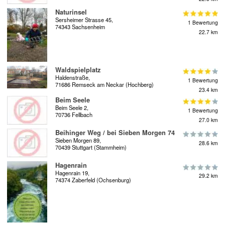
Naturinsel
Sersheimer Strasse 45,
1 Bewertung
74343 Sachsenheim
22.7 km
Waldspielplatz
Haldenstraße,
1 Bewertung
71686 Remseck am Neckar (Hochberg)
23.4 km
Beim Seele
Beim Seele 2,
1 Bewertung
70736 Fellbach
27.0 km
Beihinger Weg / bei Sieben Morgen 74
Sieben Morgen 89,
28.6 km
70439 Stuttgart (Stammheim)
Hagenrain
Hagenrain 19,
29.2 km
74374 Zaberfeld (Ochsenburg)