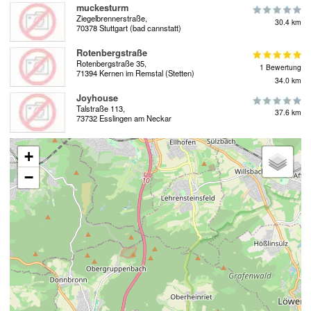
muckesturm
Ziegelbrennerstraße,
30.4 km
70378 Stuttgart (bad cannstatt)
Rotenbergstraße
Rotenbergstraße 35,
1 Bewertung
71394 Kernen im Remstal (Stetten)
34.0 km
Joyhouse
Talstraße 113,
37.6 km
73732 Esslingen am Neckar
+
−