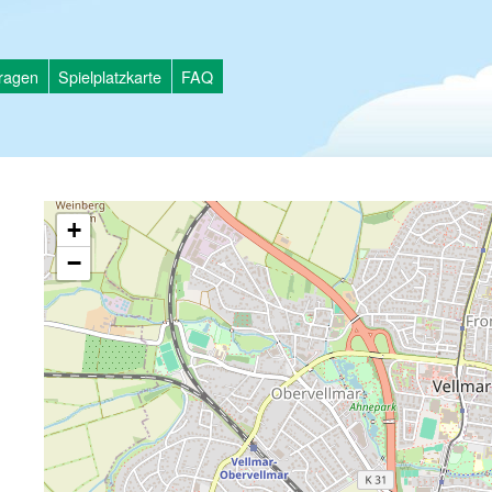
tragen
Spielplatzkarte
FAQ
+
−