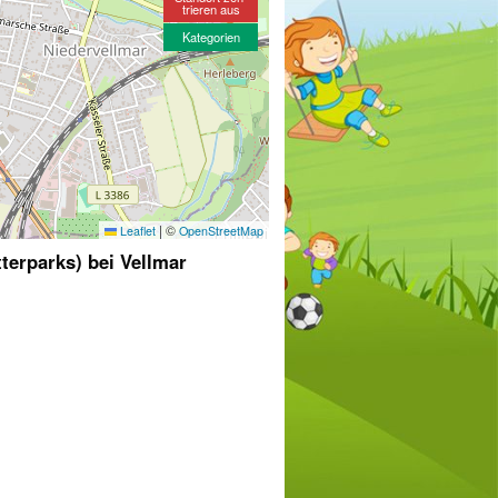
trieren aus
Kategorien
|
©
Leaflet
OpenStreetMap
tterparks) bei Vellmar