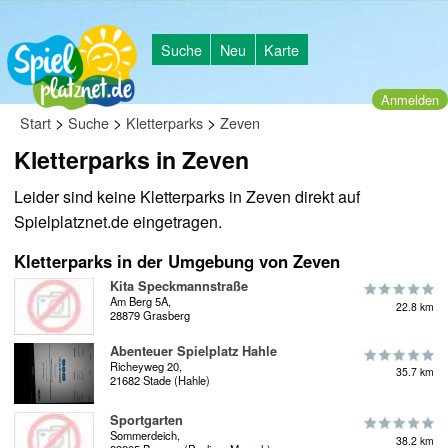
Suche
Neu
Karte
Anmelden
>
>
>
Start
Suche
Kletterparks
Zeven
Kletterparks in Zeven
Leider sind keine Kletterparks in Zeven direkt auf
Spielplatznet.de eingetragen.
Kletterparks in der Umgebung von Zeven
Kita Speckmannstraße
Am Berg 5A,
22.8 km
28879 Grasberg
Abenteuer Spielplatz Hahle
Richeyweg 20,
35.7 km
21682 Stade (Hahle)
Sportgarten
Sommerdeich,
38.2 km