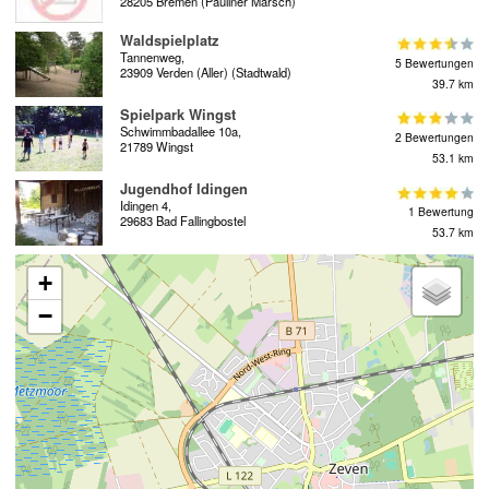
28205 Bremen (Pauliner Marsch)
Waldspielplatz
Tannenweg,
5 Bewertungen
23909 Verden (Aller) (Stadtwald)
39.7 km
Spielpark Wingst
Schwimmbadallee 10a,
2 Bewertungen
21789 Wingst
53.1 km
Jugendhof Idingen
Idingen 4,
1 Bewertung
29683 Bad Fallingbostel
53.7 km
+
−