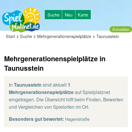
Suche
Neu
Karte
Anmelden
>
>
>
Start
Suche
Mehrgenerationenspielplätze
Taunusstein
Mehrgenerationenspielplätze in
Taunusstein
In
Taunusstein
sind aktuell
1
Mehrgenerationenspielplätze
auf Spielplatznet
eingetragen. Die Übersicht hilft beim Finden, Bewerten
und Vergleichen von Spielorten im Ort.
Besonders gut bewertet:
Hagenstraße