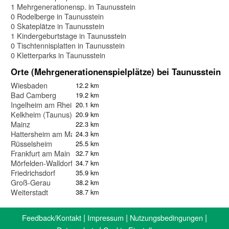
1 Mehrgenerationensp. in Taunusstein
0 Rodelberge in Taunusstein
0 Skateplätze in Taunusstein
1 Kindergeburtstage in Taunusstein
0 Tischtennisplatten in Taunusstein
0 Kletterparks in Taunusstein
Orte (Mehrgenerationenspielplätze) bei Taunusstein
Wiesbaden
12.2 km
Bad Camberg
19.2 km
Ingelheim am Rhein
20.1 km
Kelkheim (Taunus)
20.9 km
Mainz
22.3 km
Hattersheim am Main
24.3 km
Rüsselsheim
25.5 km
Frankfurt am Main
32.7 km
Mörfelden-Walldorf
34.7 km
Friedrichsdorf
35.9 km
Groß-Gerau
38.2 km
Weiterstadt
38.7 km
|
|
|
Feedback/Kontakt
Impressum
Nutzungsbedingungen