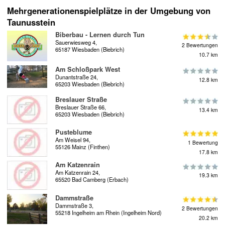
Mehrgenerationenspielplätze in der Umgebung von
Taunusstein
Biberbau - Lernen durch Tun
Sauerwiesweg 4,
2 Bewertungen
65187 Wiesbaden (Biebrich)
10.7 km
Am Schloßpark West
Dunantstraße 24,
12.8 km
65203 Wiesbaden (Biebrich)
Breslauer Straße
Breslauer Straße 66,
13.4 km
65203 Wiesbaden (Biebrich)
Pusteblume
Am Weisel 94,
1 Bewertung
55126 Mainz (Finthen)
17.8 km
Am Katzenrain
Am Katzenrain 24,
19.3 km
65520 Bad Camberg (Erbach)
Dammstraße
Dammstraße 3,
2 Bewertungen
55218 Ingelheim am Rhein (Ingelheim Nord)
20.2 km