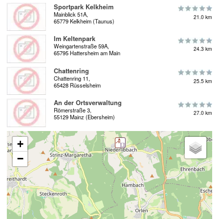
Sportpark Kelkheim
Mainblick 51A,
21.0 km
65779 Kelkheim (Taunus)
Im Keltenpark
Weingartenstraße 59A,
24.3 km
65795 Hattersheim am Main
Chattenring
Chattenring 11,
25.5 km
65428 Rüsselsheim
An der Ortsverwaltung
Römerstraße 3,
27.0 km
55129 Mainz (Ebersheim)
+
−