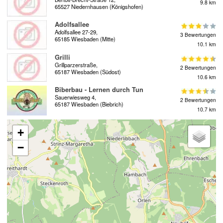
9.8 km
65527 Niedernhausen (Königshofen)
Adolfsallee
Adolfsallee 27-29,
3 Bewertungen
65185 Wiesbaden (Mitte)
10.1 km
Grilli
Grillparzerstraße,
2 Bewertungen
65187 Wiesbaden (Südost)
10.6 km
Biberbau - Lernen durch Tun
Sauerwiesweg 4,
2 Bewertungen
65187 Wiesbaden (Biebrich)
10.7 km
+
−