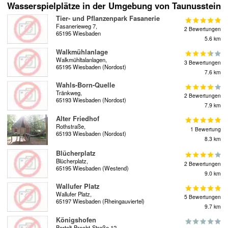
Wasserspielplätze in der Umgebung von Taunusstein
Tier- und Pflanzenpark Fasanerie
Fasanerieweg 7,
2 Bewertungen
65195 Wiesbaden
5.6 km
Walkmühlanlage
Walkmühltalanlagen,
3 Bewertungen
65195 Wiesbaden (Nordost)
7.6 km
Wahls-Born-Quelle
Tränkweg,
2 Bewertungen
65193 Wiesbaden (Nordost)
7.9 km
Alter Friedhof
Rothstraße,
1 Bewertung
65193 Wiesbaden (Nordost)
8.3 km
Blücherplatz
Blücherplatz,
2 Bewertungen
65195 Wiesbaden (Westend)
9.0 km
Wallufer Platz
Wallufer Platz,
5 Bewertungen
65197 Wiesbaden (Rheingauviertel)
9.7 km
Königshofen
Bertolt-Brecht-Straße 12,