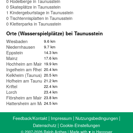
0 Rodelberge in Taunusstein
0 Skateplätze in Taunusstein
1 Kindergeburtstage in Taunusstein
0 Tischtennisplatten in Taunusstein
0 Kletterparks in Taunusstein
Orte (Wasserspielplätze) bei Taunusstein
Wiesbaden
9.6 km
Niedernhausen
9.7 km
Eppstein
14.3 km
Mainz
17.6 km
Hochheim am Main
19.9 km
Ingelheim am Rhein
20.4 km
Kelkheim (Taunus)
20.5 km
Hofheim am Taunus
21.2 km
Kriftel
22.4 km
Lorch
23.4 km
Flörsheim am Main
23.8 km
Hattersheim am Main
24.5 km
|
|
|
Feedback/Kontakt
Impressum
Nutzungsbedingungen
|
Datenschutz
Cookie-Einstellungen
© 2007-2026 Ralph Anthes | Made with ♥ in Hannover