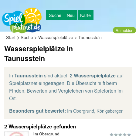
Suche
Neu
Karte
Anmelden
>
>
>
Start
Suche
Wasserspielplätze
Taunusstein
Wasserspielplätze in
Taunusstein
In
Taunusstein
sind aktuell
2 Wasserspielplätze
auf
Spielplatznet eingetragen. Die Übersicht hilft beim
Finden, Bewerten und Vergleichen von Spielorten im
Ort.
Besonders gut bewertet:
,
Im Obergrund
Königsberger
2 Wasserspielplätze gefunden
Im Obergrund