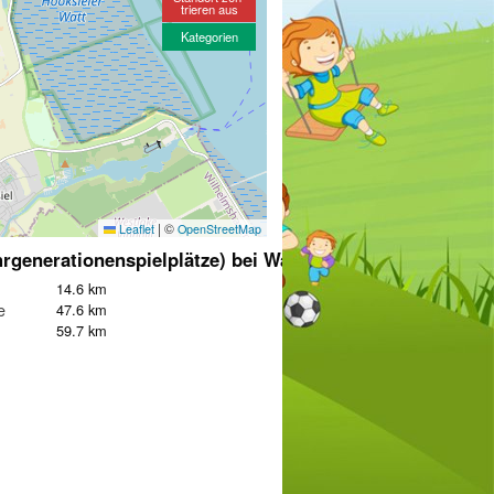
trieren aus
Kategorien
|
©
Leaflet
OpenStreetMap
rgenerationenspielplätze) bei Wangerland
14.6 km
e
47.6 km
59.7 km