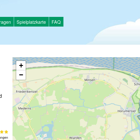
tragen
Spielplatzkarte
FAQ
+
−
d
ungen