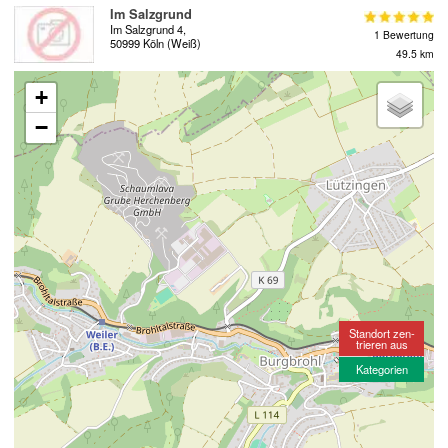
Im Salzgrund
Im Salzgrund 4,
1 Bewertung
50999 Köln (Weiß)
49.5 km
+
−
Standort zen-
trieren aus
Kategorien