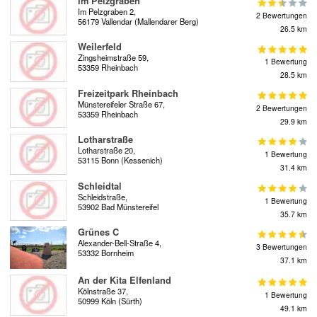
Im Pelzgraben
Im Pelzgraben 2,
2 Bewertungen
56179 Vallendar (Mallendarer Berg)
26.5 km
Weilerfeld
Zingsheimstraße 59,
1 Bewertung
53359 Rheinbach
28.5 km
Freizeitpark Rheinbach
Münstereifeler Straße 67,
2 Bewertungen
53359 Rheinbach
29.9 km
Lotharstraße
Lotharstraße 20,
1 Bewertung
53115 Bonn (Kessenich)
31.4 km
Schleidtal
Schleidstraße,
1 Bewertung
53902 Bad Münstereifel
35.7 km
Grünes C
Alexander-Bell-Straße 4,
3 Bewertungen
53332 Bornheim
37.1 km
An der Kita Elfenland
Kölnstraße 37,
1 Bewertung
50999 Köln (Sürth)
49.1 km