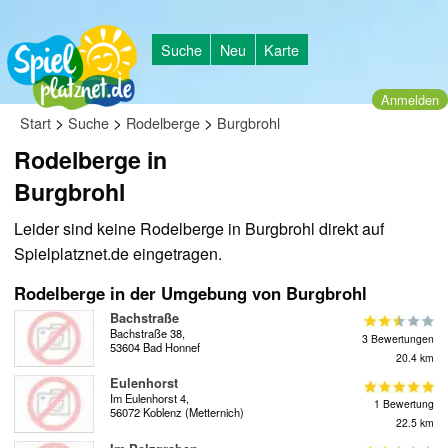
Suche
Neu
Karte
Anmelden
>
>
>
Start
Suche
Rodelberge
Burgbrohl
Rodelberge in
Burgbrohl
Leider sind keine Rodelberge in Burgbrohl direkt auf
Spielplatznet.de eingetragen.
Rodelberge in der Umgebung von Burgbrohl
Bachstraße
Bachstraße 38,
3 Bewertungen
53604 Bad Honnef
20.4 km
Eulenhorst
Im Eulenhorst 4,
1 Bewertung
56072 Koblenz (Metternich)
22.5 km