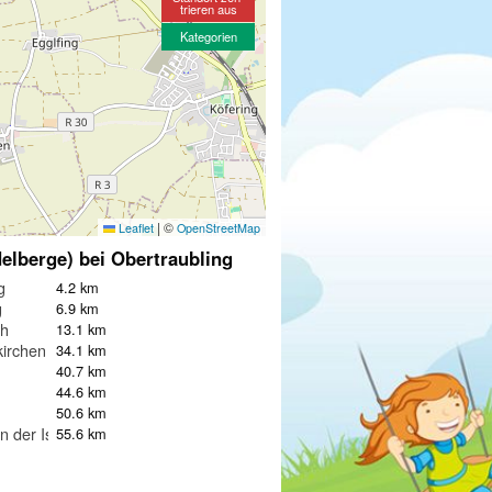
trieren aus
Kategorien
|
©
Leaflet
OpenStreetMap
elberge) bei Obertraubling
g
4.2 km
g
6.9 km
h
13.1 km
kirchen
34.1 km
f
40.7 km
44.6 km
50.6 km
 der Isar
55.6 km