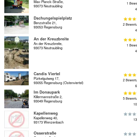
Max-Planck-Straße,
1 Bewe
93073 Neutraubling
4
Dschungelspielplatz
Benzstraße 21,
2 Bewert
93053 Regensburg
4
An der Kreuzbreite
An der Kreuzbreite,
1 Bewe
93073 Neutraubling
4
Candis Viertel
Pürkelgutweg 17,
2 Bewert
93055 Regensburg (Ostenviertel)
6
Im Donaupark
Killermannstraße 2,
5 Bewert
93049 Regensburg
10
Kapellenweg
Kapellenweg 40,
13
93173 Wenzenbach
Osserstraße