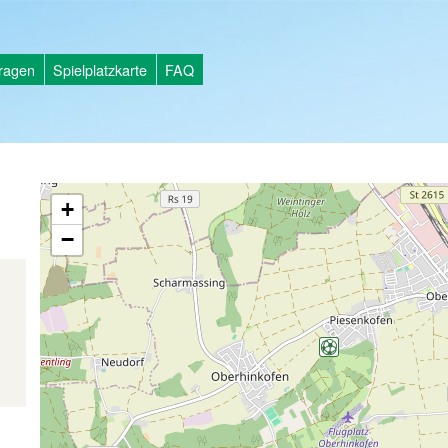
tragen
Spielplatzkarte
FAQ
+
−