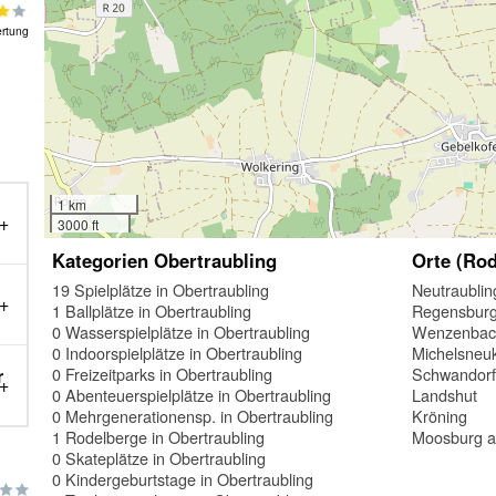
rtung
1 km
3000 ft
Kategorien Obertraubling
Orte (Rod
19 Spielplätze in Obertraubling
Neutraublin
1 Ballplätze in Obertraubling
Regensbur
0 Wasserspielplätze in Obertraubling
Wenzenbac
0 Indoorspielplätze in Obertraubling
Michelsneu
0 Freizeitparks in Obertraubling
Schwandor
r
0 Abenteuerspielplätze in Obertraubling
Landshut
0 Mehrgenerationensp. in Obertraubling
Kröning
1 Rodelberge in Obertraubling
Moosburg an
0 Skateplätze in Obertraubling
0 Kindergeburtstage in Obertraubling