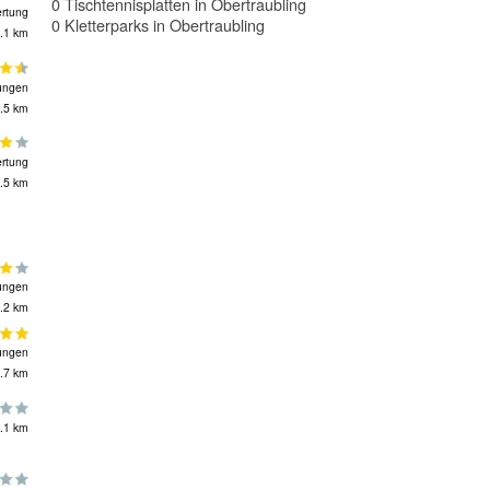
0 Tischtennisplatten in Obertraubling
rtung
0 Kletterparks in Obertraubling
.1 km
ungen
.5 km
rtung
.5 km
ungen
.2 km
ungen
.7 km
.1 km