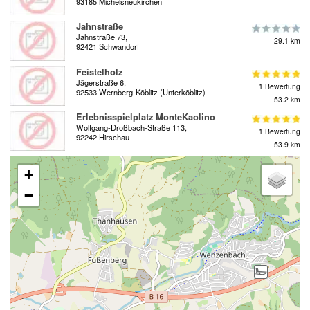
93185 Michelsneukirchen
Jahnstraße
Jahnstraße 73,
29.1 km
92421 Schwandorf
Feistelholz
Jägerstraße 6,
1 Bewertung
92533 Wernberg-Köblitz (Unterköblitz)
53.2 km
Erlebnisspielplatz MonteKaolino
Wolfgang-Droßbach-Straße 113,
1 Bewertung
92242 Hirschau
53.9 km
+
−