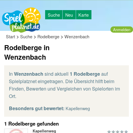
Suche
Neu
Karte
Anmelden
>
>
>
Start
Suche
Rodelberge
Wenzenbach
Rodelberge in
Wenzenbach
In
Wenzenbach
sind aktuell
1 Rodelberge
auf
Spielplatznet eingetragen. Die Übersicht hilft beim
Finden, Bewerten und Vergleichen von Spielorten im
Ort.
Besonders gut bewertet:
Kapellenweg
1 Rodelberge gefunden
Kapellenweg