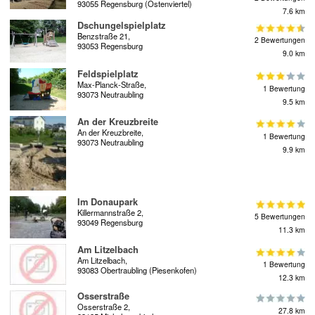
93055 Regensburg (Ostenviertel)
7.6 km
Dschungelspielplatz
Benzstraße 21,
2 Bewertungen
93053 Regensburg
9.0 km
Feldspielplatz
Max-Planck-Straße,
1 Bewertung
93073 Neutraubling
9.5 km
An der Kreuzbreite
An der Kreuzbreite,
1 Bewertung
93073 Neutraubling
9.9 km
Im Donaupark
Killermannstraße 2,
5 Bewertungen
93049 Regensburg
11.3 km
Am Litzelbach
Am Litzelbach,
1 Bewertung
93083 Obertraubling (Piesenkofen)
12.3 km
Osserstraße
Osserstraße 2,
27.8 km