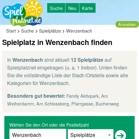
Suche
Neu
Karte
Anmelden
>
>
>
Start
Suche
Spielplätze
Wenzenbach
Spielplatz in Wenzenbach finden
In
Wenzenbach
sind aktuell
12 Spielplätze
auf
Spielplatznet eingetragen (u. a. 1 Indoor). Unten finden
Sie die vollständige Liste der Stadt-/Ortsteile sowie alle
Kategorien für Wenzenbach.
Besonders gut bewertet:
,
Family Aktivpark
Am
,
,
,
Weiherdamm
Am Schlossberg
Pfarrgasse
Buchenweg
Wählen Sie den Ort oder die Postleitzahl