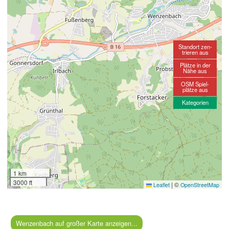
Standort zen-
trieren aus
Plätze in der
Nähe aus
OSM Spiel-
plätze aus
Kategorien
1 km
3000 ft
|
©
Leaflet
OpenStreetMap
Wenzenbach auf großer Karte anzeigen...