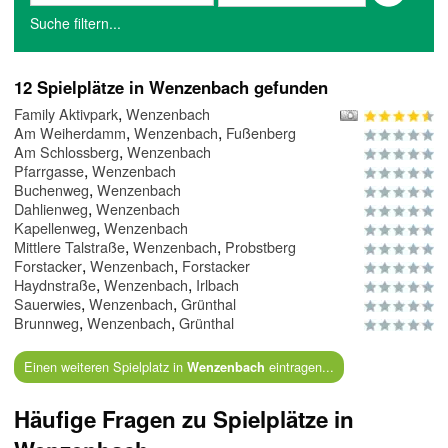
Suche filtern...
12 Spielplätze in Wenzenbach gefunden
,
Family Aktivpark
Wenzenbach
,
,
Am Weiherdamm
Wenzenbach
Fußenberg
,
Am Schlossberg
Wenzenbach
,
Pfarrgasse
Wenzenbach
,
Buchenweg
Wenzenbach
,
Dahlienweg
Wenzenbach
,
Kapellenweg
Wenzenbach
,
,
Mittlere Talstraße
Wenzenbach
Probstberg
,
,
Forstacker
Wenzenbach
Forstacker
,
,
Haydnstraße
Wenzenbach
Irlbach
,
,
Sauerwies
Wenzenbach
Grünthal
,
,
Brunnweg
Wenzenbach
Grünthal
Einen weiteren Spielplatz in
eintragen...
Wenzenbach
Häufige Fragen zu Spielplätze in