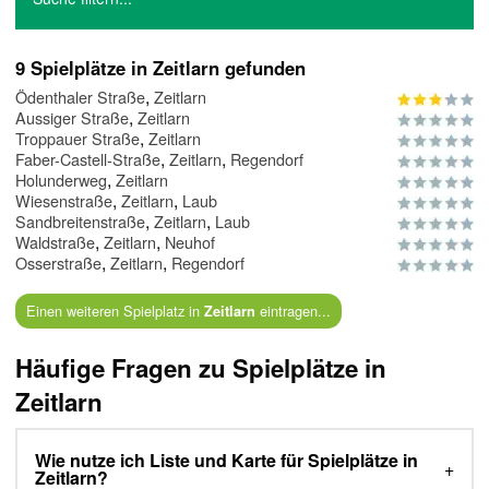
9 Spielplätze in Zeitlarn gefunden
,
Ödenthaler Straße
Zeitlarn
,
Aussiger Straße
Zeitlarn
,
Troppauer Straße
Zeitlarn
,
,
Faber-Castell-Straße
Zeitlarn
Regendorf
,
Holunderweg
Zeitlarn
,
,
Wiesenstraße
Zeitlarn
Laub
,
,
Sandbreitenstraße
Zeitlarn
Laub
,
,
Waldstraße
Zeitlarn
Neuhof
,
,
Osserstraße
Zeitlarn
Regendorf
Einen weiteren Spielplatz in
eintragen...
Zeitlarn
Häufige Fragen zu Spielplätze in
Zeitlarn
Wie nutze ich Liste und Karte für Spielplätze in
Zeitlarn?