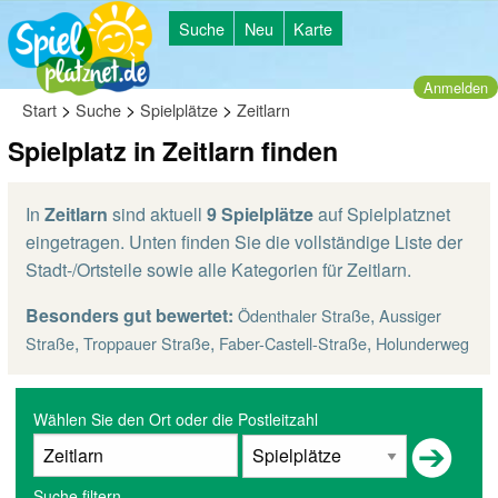
Suche
Neu
Karte
Anmelden
>
>
>
Start
Suche
Spielplätze
Zeitlarn
Spielplatz in Zeitlarn finden
In
Zeitlarn
sind aktuell
9 Spielplätze
auf Spielplatznet
eingetragen. Unten finden Sie die vollständige Liste der
Stadt-/Ortsteile sowie alle Kategorien für Zeitlarn.
Besonders gut bewertet:
,
Ödenthaler Straße
Aussiger
,
,
,
Straße
Troppauer Straße
Faber-Castell-Straße
Holunderweg
Wählen Sie den Ort oder die Postleitzahl
Suche filtern...