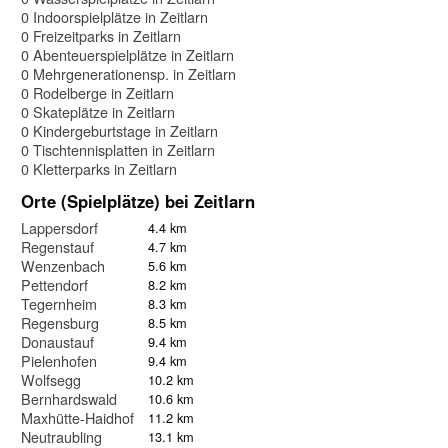
0 Indoorspielplätze in Zeitlarn
0 Freizeitparks in Zeitlarn
0 Abenteuerspielplätze in Zeitlarn
0 Mehrgenerationensp. in Zeitlarn
0 Rodelberge in Zeitlarn
0 Skateplätze in Zeitlarn
0 Kindergeburtstage in Zeitlarn
0 Tischtennisplatten in Zeitlarn
0 Kletterparks in Zeitlarn
Orte (Spielplätze) bei Zeitlarn
Lappersdorf
4.4 km
Regenstauf
4.7 km
Wenzenbach
5.6 km
Pettendorf
8.2 km
Tegernheim
8.3 km
Regensburg
8.5 km
Donaustauf
9.4 km
Pielenhofen
9.4 km
Wolfsegg
10.2 km
Bernhardswald
10.6 km
Maxhütte-Haidhof
11.2 km
Neutraubling
13.1 km