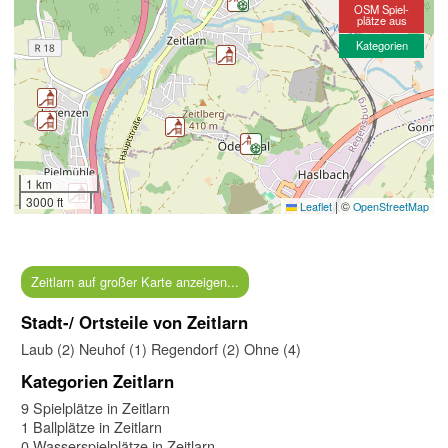
OSM Spiel-
plätze aus
Kategorien
1 km
3000 ft
|
©
Leaflet
OpenStreetMap
Zeitlarn auf großer Karte anzeigen...
Stadt-/ Ortsteile von Zeitlarn
Laub (2)
Neuhof (1)
Regendorf (2)
Ohne (4)
Kategorien Zeitlarn
9 Spielplätze in Zeitlarn
1 Ballplätze in Zeitlarn
0 Wasserspielplätze in Zeitlarn