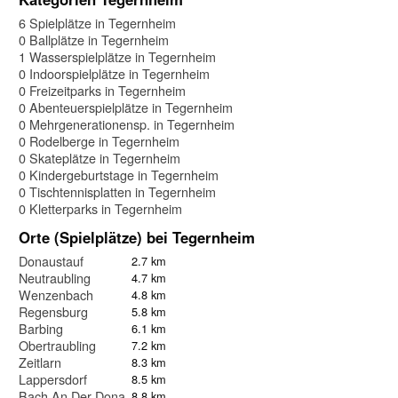
6 Spielplätze in Tegernheim
0 Ballplätze in Tegernheim
1 Wasserspielplätze in Tegernheim
0 Indoorspielplätze in Tegernheim
0 Freizeitparks in Tegernheim
0 Abenteuerspielplätze in Tegernheim
0 Mehrgenerationensp. in Tegernheim
0 Rodelberge in Tegernheim
0 Skateplätze in Tegernheim
0 Kindergeburtstage in Tegernheim
0 Tischtennisplatten in Tegernheim
0 Kletterparks in Tegernheim
Orte (Spielplätze) bei Tegernheim
Donaustauf
2.7 km
Neutraubling
4.7 km
Wenzenbach
4.8 km
Regensburg
5.8 km
Barbing
6.1 km
Obertraubling
7.2 km
Zeitlarn
8.3 km
Lappersdorf
8.5 km
Bach An Der Donau
8.8 km