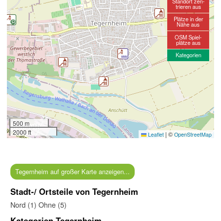
Standort zen-
trieren aus
Plätze in der
Nähe aus
OSM Spiel-
plätze aus
Kategorien
500 m
2000 ft
|
©
Leaflet
OpenStreetMap
Tegernheim auf großer Karte anzeigen...
Stadt-/ Ortsteile von Tegernheim
Nord (1)
Ohne (5)
Kategorien Tegernheim