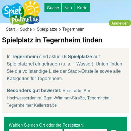
Suche
Neu
Karte
Anmelden
>
>
>
Start
Suche
Spielplätze
Tegernheim
Spielplatz in Tegernheim finden
In
Tegernheim
sind aktuell
6 Spielplätze
auf
Spielplatznet eingetragen (u. a. 1 Wasser). Unten finden
Sie die vollständige Liste der Stadt-/Ortsteile sowie alle
Kategorien für Tegernheim.
Besonders gut bewertet:
,
Vilsstraße
Am
,
,
,
Hochwasserdamm
Bgm.-Wimmer-Straße
Tegernheim
Tegernheimer Kellerstraße
Wählen Sie den Ort oder die Postleitzahl