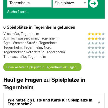
Suche filtern...
6 Spielplätze in Tegernheim gefunden
,
Vilsstraße
Tegernheim
,
Am Hochwasserdamm
Tegernheim
,
Bgm.-Wimmer-Straße
Tegernheim
,
,
Tegernheim
Tegernheim
Nord
,
Tegernheimer Kellerstraße
Tegernheim
,
Thomasstraße
Tegernheim
Einen weiteren Spielplatz in
eintragen...
Tegernheim
Häufige Fragen zu Spielplätze in
Tegernheim
Wie nutze ich Liste und Karte für Spielplätze in
Tegernheim?