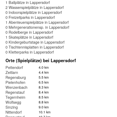
1 Ballplätze in Lappersdorf
2 Wasserspielplätze in Lappersdorf
0 Indoorspielplätze in Lappersdorf
0 Freizeitparks in Lappersdorf
1 Abenteuerspielplätze in Lappersdorf
0 Mehrgenerationensp. in Lappersdorf
0 Rodelberge in Lappersdorf
1 Skateplätze in Lappersdorf
0 Kindergeburtstage in Lappersdorf
0 Tischtennisplatten in Lappersdorf
0 Kletterparks in Lappersdorf
Orte (Spielplätze) bei Lappersdorf
Pettendorf
4.0 km
Zeitlarn
4.4 km
Regensburg
5.5 km
Pielenhofen
6.5 km
Wenzenbach
8.3 km
Regenstauf
8.4 km
Tegernheim
8.5 km
Wolfsegg
8.8 km
Sinzing
9.0 km
Nittendorf
10.1 km
Donaustauf
10.7 km