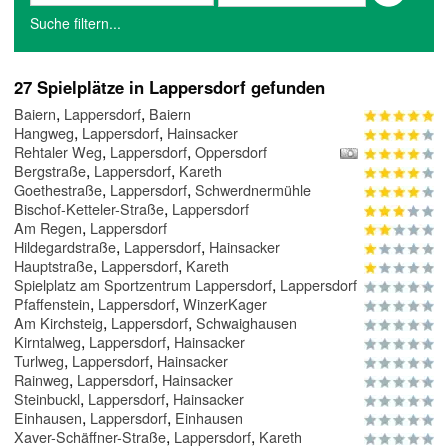
Suche filtern...
27 Spielplätze in Lappersdorf gefunden
,
,
Baiern
Lappersdorf
Baiern
,
,
Hangweg
Lappersdorf
Hainsacker
,
,
Rehtaler Weg
Lappersdorf
Oppersdorf
,
,
Bergstraße
Lappersdorf
Kareth
,
,
Goethestraße
Lappersdorf
Schwerdnermühle
,
Bischof-Ketteler-Straße
Lappersdorf
,
Am Regen
Lappersdorf
,
,
Hildegardstraße
Lappersdorf
Hainsacker
,
,
Hauptstraße
Lappersdorf
Kareth
,
Spielplatz am Sportzentrum Lappersdorf
Lappersdorf
,
,
Pfaffenstein
Lappersdorf
WinzerKager
,
,
Am Kirchsteig
Lappersdorf
Schwaighausen
,
,
Kirntalweg
Lappersdorf
Hainsacker
,
,
Turlweg
Lappersdorf
Hainsacker
,
,
Rainweg
Lappersdorf
Hainsacker
,
,
Steinbuckl
Lappersdorf
Hainsacker
,
,
Einhausen
Lappersdorf
Einhausen
,
,
Xaver-Schäffner-Straße
Lappersdorf
Kareth