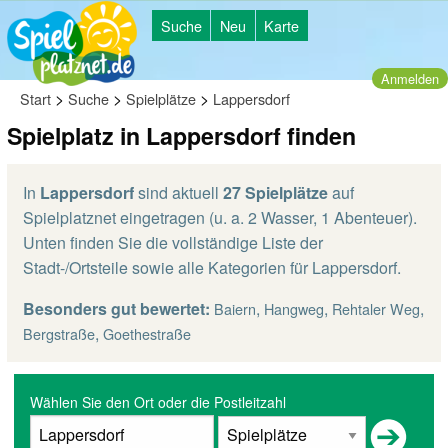
Suche
Neu
Karte
Anmelden
>
>
>
Start
Suche
Spielplätze
Lappersdorf
Spielplatz in Lappersdorf finden
In
Lappersdorf
sind aktuell
27 Spielplätze
auf
Spielplatznet eingetragen (u. a. 2 Wasser, 1 Abenteuer).
Unten finden Sie die vollständige Liste der
Stadt-/Ortsteile sowie alle Kategorien für Lappersdorf.
Besonders gut bewertet:
,
,
,
Baiern
Hangweg
Rehtaler Weg
,
Bergstraße
Goethestraße
Wählen Sie den Ort oder die Postleitzahl