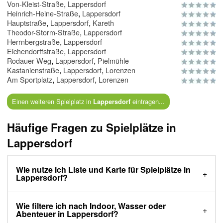
,
Von-Kleist-Straße
Lappersdorf
,
Heinrich-Heine-Straße
Lappersdorf
,
,
Hauptstraße
Lappersdorf
Kareth
,
Theodor-Storm-Straße
Lappersdorf
,
Herrnbergstraße
Lappersdorf
,
Eichendorffstraße
Lappersdorf
,
,
Rodauer Weg
Lappersdorf
Pielmühle
,
,
Kastanienstraße
Lappersdorf
Lorenzen
,
,
Am Sportplatz
Lappersdorf
Lorenzen
Einen weiteren Spielplatz in
eintragen...
Lappersdorf
Häufige Fragen zu Spielplätze in
Lappersdorf
Wie nutze ich Liste und Karte für Spielplätze in
Lappersdorf?
Wie filtere ich nach Indoor, Wasser oder
Abenteuer in Lappersdorf?