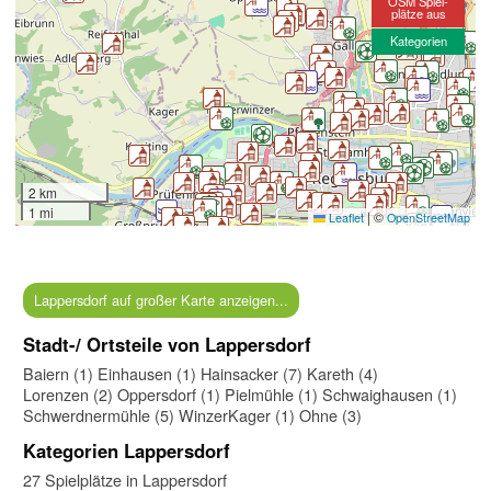
OSM Spiel-
plätze aus
Kategorien
2 km
1 mi
|
©
Leaflet
OpenStreetMap
Lappersdorf auf großer Karte anzeigen...
Stadt-/ Ortsteile von Lappersdorf
Baiern (1)
Einhausen (1)
Hainsacker (7)
Kareth (4)
Lorenzen (2)
Oppersdorf (1)
Pielmühle (1)
Schwaighausen (1)
Schwerdnermühle (5)
WinzerKager (1)
Ohne (3)
Kategorien Lappersdorf
27 Spielplätze in Lappersdorf