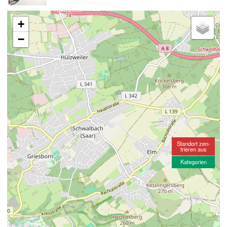
+
−
Standort zen-
trieren aus
Kategorien