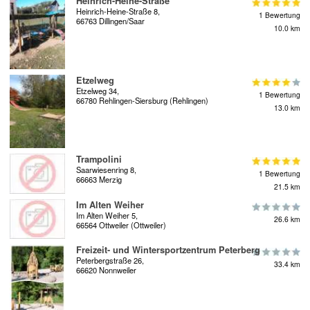
Heinrich-Heine-Straße
Heinrich-Heine-Straße 8,
1 Bewertung
66763 Dillingen/Saar
10.0 km
Etzelweg
Etzelweg 34,
1 Bewertung
66780 Rehlingen-Siersburg (Rehlingen)
13.0 km
Trampolini
Saarwiesenring 8,
1 Bewertung
66663 Merzig
21.5 km
Im Alten Weiher
Im Alten Weiher 5,
26.6 km
66564 Ottweiler (Ottweiler)
Freizeit- und Wintersportzentrum Peterberg
Peterbergstraße 26,
33.4 km
66620 Nonnweiler