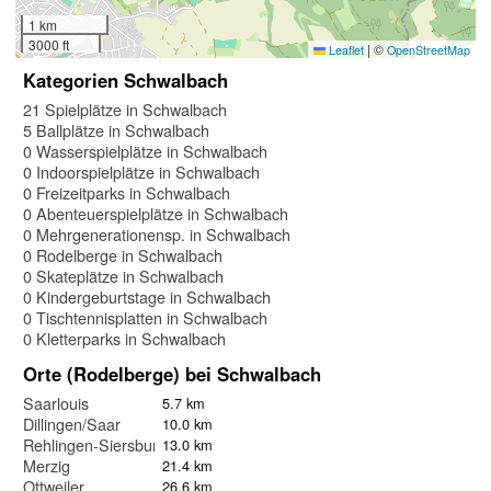
1 km
3000 ft
|
©
Leaflet
OpenStreetMap
Kategorien Schwalbach
21 Spielplätze in Schwalbach
5 Ballplätze in Schwalbach
0 Wasserspielplätze in Schwalbach
0 Indoorspielplätze in Schwalbach
0 Freizeitparks in Schwalbach
0 Abenteuerspielplätze in Schwalbach
0 Mehrgenerationensp. in Schwalbach
0 Rodelberge in Schwalbach
0 Skateplätze in Schwalbach
0 Kindergeburtstage in Schwalbach
0 Tischtennisplatten in Schwalbach
0 Kletterparks in Schwalbach
Orte (Rodelberge) bei Schwalbach
Saarlouis
5.7 km
Dillingen/Saar
10.0 km
Rehlingen-Siersburg
13.0 km
Merzig
21.4 km
Ottweiler
26.6 km