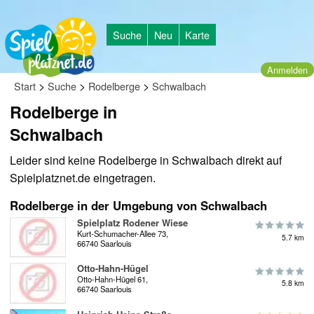
Suche
Neu
Karte
Anmelden
>
>
>
Start
Suche
Rodelberge
Schwalbach
Rodelberge in
Schwalbach
Leider sind keine Rodelberge in Schwalbach direkt auf
Spielplatznet.de eingetragen.
Rodelberge in der Umgebung von Schwalbach
Spielplatz Rodener Wiese
Kurt-Schumacher-Allee 73,
5.7 km
66740 Saarlouis
Otto-Hahn-Hügel
Otto-Hahn-Hügel 61,
5.8 km
66740 Saarlouis