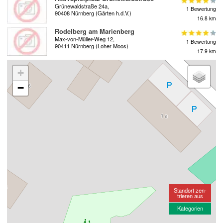
Grünewaldstraße 24a,
1 Bewertung
90408 Nürnberg (Gärten h.d.V.)
16.8 km
Rodelberg am Marienberg
Max-von-Müller-Weg 12,
1 Bewertung
90411 Nürnberg (Loher Moos)
17.9 km
+
−
Standort zen-
trieren aus
Kategorien