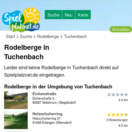
Suche
Neu
Karte
Anmelden
>
>
>
Start
Suche
Rodelberge
Tuchenbach
Rodelberge in
Tuchenbach
Leider sind keine Rodelberge in Tuchenbach direkt auf
Spielplatznet.de eingetragen.
Rodelberge in der Umgebung von Tuchenbach
Eichenstraße
Eichenstraße 5,
2.4 km
90587 Veitsbronn (Siegelsdorf)
Holzschuherring
Holzschuherring 37,
3 Bewertungen
91058 Erlangen (Eltersdorf)
9.5 km