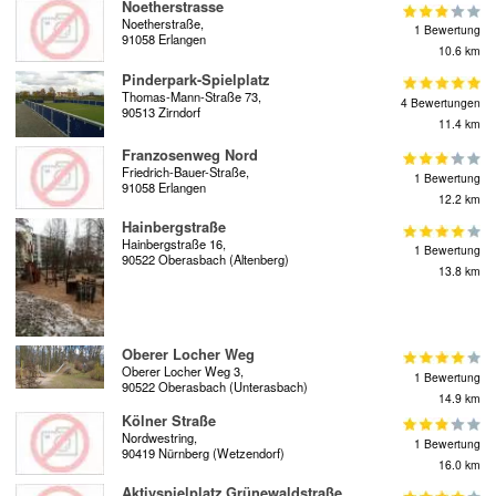
Noetherstrasse
Noetherstraße,
1 Bewertung
91058 Erlangen
10.6 km
Pinderpark-Spielplatz
Thomas-Mann-Straße 73,
4 Bewertungen
90513 Zirndorf
11.4 km
Franzosenweg Nord
Friedrich-Bauer-Straße,
1 Bewertung
91058 Erlangen
12.2 km
Hainbergstraße
Hainbergstraße 16,
1 Bewertung
90522 Oberasbach (Altenberg)
13.8 km
Oberer Locher Weg
Oberer Locher Weg 3,
1 Bewertung
90522 Oberasbach (Unterasbach)
14.9 km
Kölner Straße
Nordwestring,
1 Bewertung
90419 Nürnberg (Wetzendorf)
16.0 km
Aktivspielplatz Grünewaldstraße