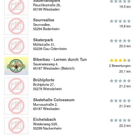
Sauerlandpark
Reuchlinstraße 26,
19.5 km
65199 Wiesbaden
Seurreallee
Seurreallee,
19.8 km
55294 Bodenheim
Skaterpark
Mühlstraße 31,
20.0 km
55239 Gau-Odernheim
Biberbau - Lernen durch Tun
Sauerwiesweg 4,
2 Bewertungen
65187 Wiesbaden (Biebrich)
20.1 km
Brühlpforte
Brühlpforte 27,
21.2 km
55278 Weinolsheim
Skatehalle Colosseum
Murnaustraße 2,
21.3 km
65187 Wiesbaden
Eichelsbach
Weidenweg 53A,
22.2 km
55299 Nackenheim