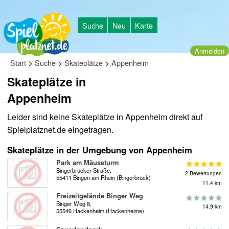
Suche
Neu
Karte
Anmelden
>
>
>
Start
Suche
Skateplätze
Appenheim
Skateplätze in
Appenheim
Leider sind keine Skateplätze in Appenheim direkt auf
Spielplatznet.de eingetragen.
Skateplätze in der Umgebung von Appenheim
Park am Mäuseturm
Bingerbrücker Straße,
2 Bewertungen
55411 Bingen am Rhein (Bingerbrück)
11.4 km
Freizeitgelände Binger Weg
Binger Weg 8,
14.9 km
55546 Hackenheim (Hackenheime)