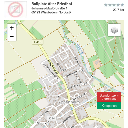
Ballplatz Alter Friedhof
Johannes-Maaß-Straße 1,
22.7 km
65193 Wiesbaden (Nordost)
+
−
Standort zen-
trieren aus
Kategorien