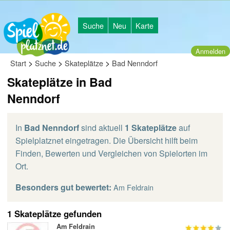
Suche
Neu
Karte
Anmelden
>
>
>
Start
Suche
Skateplätze
Bad Nenndorf
Skateplätze in Bad
Nenndorf
In
Bad Nenndorf
sind aktuell
1 Skateplätze
auf
Spielplatznet eingetragen. Die Übersicht hilft beim
Finden, Bewerten und Vergleichen von Spielorten im
Ort.
Besonders gut bewertet:
Am Feldrain
1 Skateplätze gefunden
Am Feldrain