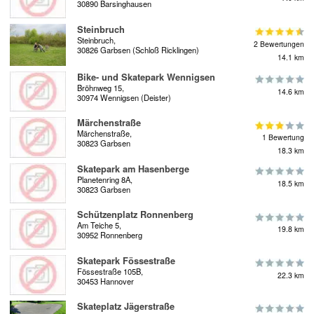
30890 Barsinghausen
Steinbruch
Steinbruch,
2 Bewertungen
30826 Garbsen (Schloß Ricklingen)
14.1 km
Bike- und Skatepark Wennigsen
Bröhnweg 15,
14.6 km
30974 Wennigsen (Deister)
Märchenstraße
Märchenstraße,
1 Bewertung
30823 Garbsen
18.3 km
Skatepark am Hasenberge
Planetenring 8A,
18.5 km
30823 Garbsen
Schützenplatz Ronnenberg
Am Teiche 5,
19.8 km
30952 Ronnenberg
Skatepark Fössestraße
Fössestraße 105B,
22.3 km
30453 Hannover
Skateplatz Jägerstraße