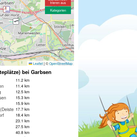
trieren aus
Kategorien
|
©
Leaflet
OpenStreetMap
teplätze) bei Garbsen
11.2 km
en
11.4 km
g
12.5 km
sen
15.3 km
15.9 km
Deister)
17.7 km
rf
18.4 km
23.1 km
27.5 km
40.8 km