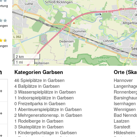
rtung
ungen
ungen
2 km
1 mi
n
Kategorien Garbsen
Orte (Ska
46 Spielplätze in Garbsen
Hannover
4 Ballplätze in Garbsen
Langenhag
3 Wasserspielplätze in Garbsen
Ronnenber
1 Indoorspielplätze in Garbsen
Barsinghau
0 Freizeitparks in Garbsen
Isernhagen
1 Abenteuerspielplätze in Garbsen
Wennigsen (
2 Mehrgenerationensp. in Garbsen
Bad Nenndo
1 Rodelberge in Garbsen
Laatzen
3 Skateplätze in Garbsen
Sarstedt
1 Kindergeburtstage in Garbsen
Hildesheim