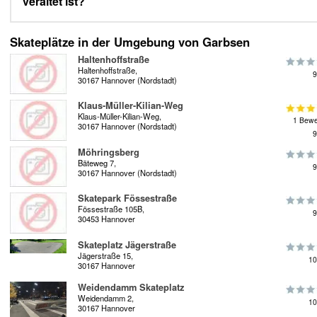
veraltet ist?
Skateplätze in der Umgebung von Garbsen
Haltenhoffstraße
Haltenhoffstraße,
9
30167 Hannover (Nordstadt)
Klaus-Müller-Kilian-Weg
Klaus-Müller-Kilian-Weg,
1 Bewe
30167 Hannover (Nordstadt)
9
Möhringsberg
Bäteweg 7,
9
30167 Hannover (Nordstadt)
Skatepark Fössestraße
Fössestraße 105B,
9
30453 Hannover
Skateplatz Jägerstraße
Jägerstraße 15,
10
30167 Hannover
Weidendamm Skateplatz
Weidendamm 2,
10
30167 Hannover