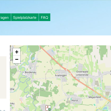
tragen
Spielplatzkarte
FAQ
+
−
d