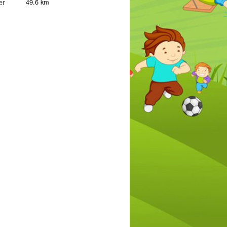
er
49.6 km