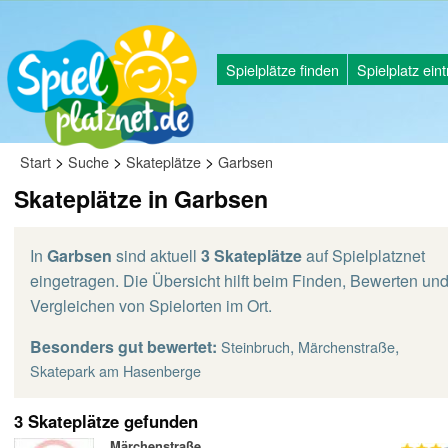
Spielplätze finden
Spielplatz ein
>
>
>
Start
Suche
Skateplätze
Garbsen
Skateplätze in Garbsen
In
Garbsen
sind aktuell
3 Skateplätze
auf Spielplatznet
eingetragen. Die Übersicht hilft beim Finden, Bewerten un
Vergleichen von Spielorten im Ort.
Besonders gut bewertet:
,
,
Steinbruch
Märchenstraße
Skatepark am Hasenberge
3 Skateplätze gefunden
Märchenstraße