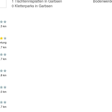
1 Tischtennisplatten in Garbsen
Bodenwerd
0 Kletterparks in Garbsen
.5 km
rtung
.7 km
.7 km
.8 km
.0 km
.7 km