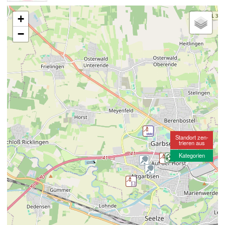
+
−
Standort zen-
trieren aus
Kategorien