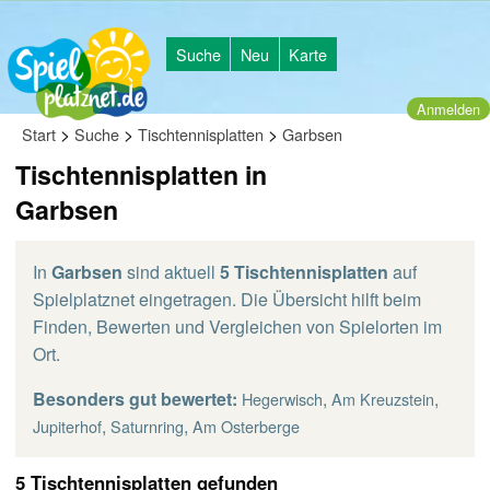
Suche
Neu
Karte
Anmelden
>
>
>
Start
Suche
Tischtennisplatten
Garbsen
Tischtennisplatten in
Garbsen
In
Garbsen
sind aktuell
5 Tischtennisplatten
auf
Spielplatznet eingetragen. Die Übersicht hilft beim
Finden, Bewerten und Vergleichen von Spielorten im
Ort.
Besonders gut bewertet:
,
,
Hegerwisch
Am Kreuzstein
,
,
Jupiterhof
Saturnring
Am Osterberge
5 Tischtennisplatten gefunden