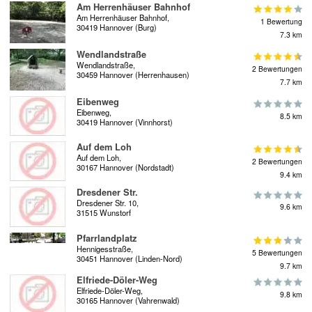
Am Herrenhäuser Bahnhof
Am Herrenhäuser Bahnhof,
1 Bewertung
30419 Hannover (Burg)
7.3 km
Wendlandstraße
Wendlandstraße,
2 Bewertungen
30459 Hannover (Herrenhausen)
7.7 km
Eibenweg
Eibenweg,
8.5 km
30419 Hannover (Vinnhorst)
Auf dem Loh
Auf dem Loh,
2 Bewertungen
30167 Hannover (Nordstadt)
9.4 km
Dresdener Str.
Dresdener Str. 10,
9.6 km
31515 Wunstorf
Pfarrlandplatz
Hennigesstraße,
5 Bewertungen
30451 Hannover (Linden-Nord)
9.7 km
Elfriede-Döler-Weg
Elfriede-Döler-Weg,
9.8 km
30165 Hannover (Vahrenwald)