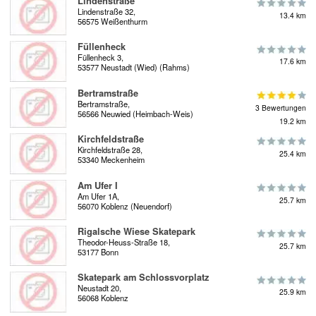
Lindenstraße
Lindenstraße 32,
13.4 km
56575 Weißenthurm
Füllenheck
Füllenheck 3,
17.6 km
53577 Neustadt (Wied) (Rahms)
Bertramstraße
Bertramstraße,
3 Bewertungen
56566 Neuwied (Heimbach-Weis)
19.2 km
Kirchfeldstraße
Kirchfeldstraße 28,
25.4 km
53340 Meckenheim
Am Ufer I
Am Ufer 1A,
25.7 km
56070 Koblenz (Neuendorf)
Rigalsche Wiese Skatepark
Theodor-Heuss-Straße 18,
25.7 km
53177 Bonn
Skatepark am Schlossvorplatz
Neustadt 20,
25.9 km
56068 Koblenz