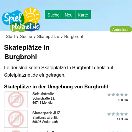
Suche
Neu
Karte
Anmelden
>
>
>
Start
Suche
Skateplätze
Burgbrohl
Skateplätze in
Burgbrohl
Leider sind keine Skateplätze in Burgbrohl direkt auf
Spielplatznet.de eingetragen.
Skateplätze in der Umgebung von Burgbrohl
Schulstraße
Schulstraße 29,
9.8 km
56743 Mendig
Skaterpark JUZ
Stadionstraße 88,
11.3 km
56626 Andernach