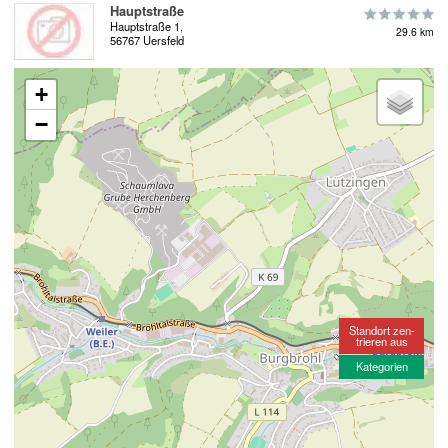
Hauptstraße
Hauptstraße 1,
29.6 km
56767 Uersfeld
+
−
Standort zen-
trieren aus
Kategorien