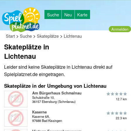
Suche
Neu
Karte
Anmelden
>
>
>
Start
Suche
Skateplätze
Lichtenau
Skateplätze in
Lichtenau
Leider sind keine Skateplätze in Lichtenau direkt auf
Spielplatznet.de eingetragen.
Skateplätze in der Umgebung von Lichtenau
Am Bürgerhaus Schmalnau
Schulstraße 10,
12.7 km
36157 Ebersburg (Schmlanau)
Kaserne
Kaserne 6A,
22.3 km
97688 Bad Kissingen