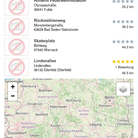
Hinterm Feuerwehrmuseum
Olympiastraße,
26.2 km
36041 Fulda
Rückmühlenweg
Münsterbergstraße,
36.2 km
63628 Bad Soden-Salmünster
Skaterplatz
Bühlweg,
44.0 km
97440 Werneck
Lindenallee
Lindenallee,
1 Bewertung
36132 Eiterfeld (Eiterfeld)
46.5 km
+
−