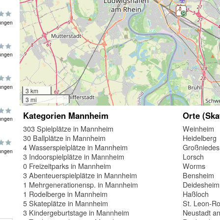
ungen
ungen
ungen
3 km
3 mi
Kategorien Mannheim
Orte (Ska
ungen
303 Spielplätze in Mannheim
Weinheim
30 Ballplätze in Mannheim
Heidelberg
4 Wasserspielplätze in Mannheim
Großniedes
ungen
3 Indoorspielplätze in Mannheim
Lorsch
0 Freizeitparks in Mannheim
Worms
3 Abenteuerspielplätze in Mannheim
Bensheim
1 Mehrgenerationensp. in Mannheim
Deidesheim
1 Rodelberge in Mannheim
Haßloch
5 Skateplätze in Mannheim
St. Leon-Ro
3 Kindergeburtstage in Mannheim
Neustadt a