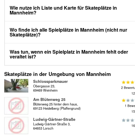
Wie nutze ich Liste und Karte für Skateplätze in
Mannheim?
Wo finde ich alle Spielplätze in Mannheim (nicht nur
Skateplätze)?
Was tun, wenn ein Spielplatz in Mannheim fehlt oder
veraltet ist?
Skateplätze in der Umgebung von Mannheim
Schlossparkmauer
Obergasse 23,
2 Bewert
69469 Weinheim
12
Am Blütenweg 25
Blütenweg 25 hinter dem haus,
1 Bewe
69123 Heidelberg (Pfaffengrund)
15
Ludwig-Gärtner-Straße
Ludwig-Gärtner-Straße 3,
16
64653 Lorsch