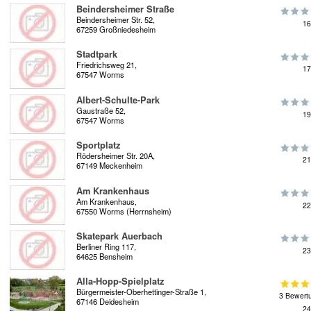
Beindersheimer Straße
Beindersheimer Str. 52,
16
67259 Großniedesheim
Stadtpark
Friedrichsweg 21,
17
67547 Worms
Albert-Schulte-Park
Gaustraße 52,
19
67547 Worms
Sportplatz
Rödersheimer Str. 20A,
21
67149 Meckenheim
Am Krankenhaus
Am Krankenhaus,
22
67550 Worms (Herrnsheim)
Skatepark Auerbach
Berliner Ring 117,
23
64625 Bensheim
Alla-Hopp-Spielplatz
Bürgermeister-Oberhettinger-Straße 1,
3 Bewert
67146 Deidesheim
24