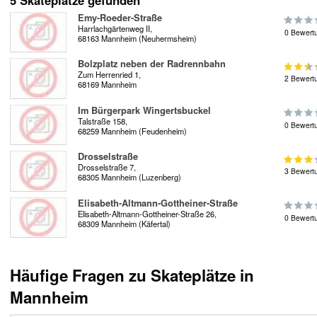
5 Skateplätze gefunden
Emy-Roeder-Straße
Harrlachgärtenweg II,
0 Bewert
68163 Mannheim (Neuhermsheim)
Bolzplatz neben der Radrennbahn
Zum Herrenried 1,
2 Bewert
68169 Mannheim
Im Bürgerpark Wingertsbuckel
Talstraße 158,
0 Bewert
68259 Mannheim (Feudenheim)
Drosselstraße
Drosselstraße 7,
3 Bewert
68305 Mannheim (Luzenberg)
Elisabeth-Altmann-Gottheiner-Straße
Elisabeth-Altmann-Gottheiner-Straße 26,
0 Bewert
68309 Mannheim (Käfertal)
Häufige Fragen zu Skateplätze in
Mannheim