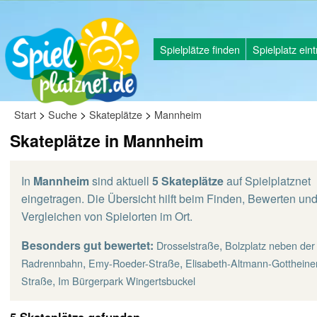
Spielplätze finden
Spielplatz ein
>
>
>
Start
Suche
Skateplätze
Mannheim
Skateplätze in Mannheim
In
Mannheim
sind aktuell
5 Skateplätze
auf Spielplatznet
eingetragen. Die Übersicht hilft beim Finden, Bewerten un
Vergleichen von Spielorten im Ort.
Besonders gut bewertet:
,
Drosselstraße
Bolzplatz neben der
,
,
Radrennbahn
Emy-Roeder-Straße
Elisabeth-Altmann-Gottheine
,
Straße
Im Bürgerpark Wingertsbuckel