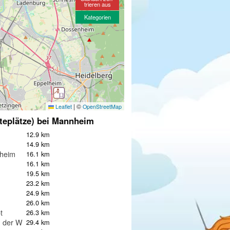
trieren aus
Kategorien
|
©
Leaflet
OpenStreetMap
teplätze) bei Mannheim
12.9 km
14.9 km
heim
16.1 km
16.1 km
19.5 km
23.2 km
24.9 km
26.0 km
t
26.3 km
n der Weinstraße
29.4 km