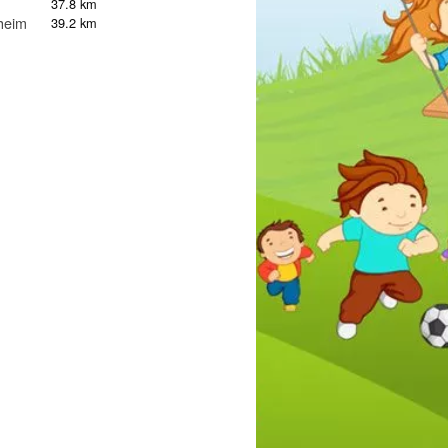
37.8 km
heim
39.2 km