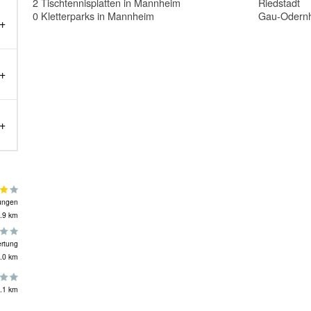
2 Tischtennisplatten in Mannheim
Riedstadt
0 Kletterparks in Mannheim
Gau-Odern
ungen
.9 km
rtung
.0 km
.1 km