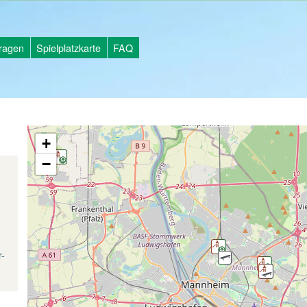
tragen
Spielplatzkarte
FAQ
+
−
d
r-