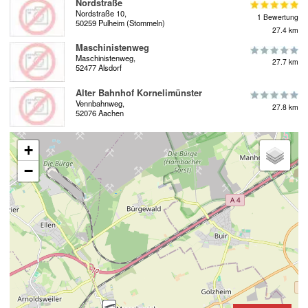
Nordstraße
Nordstraße 10,
1 Bewertung
50259 Pulheim (Stommeln)
27.4 km
Maschinistenweg
Maschinistenweg,
27.7 km
52477 Alsdorf
Alter Bahnhof Kornelimünster
Vennbahnweg,
27.8 km
52076 Aachen
+
−