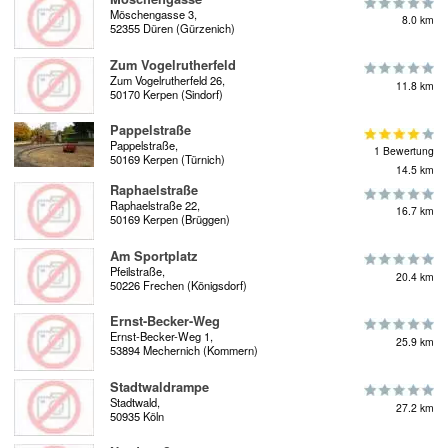
Möschengasse 3,
8.0 km
52355 Düren (Gürzenich)
Zum Vogelrutherfeld
Zum Vogelrutherfeld 26,
11.8 km
50170 Kerpen (Sindorf)
Pappelstraße
Pappelstraße,
1 Bewertung
50169 Kerpen (Türnich)
14.5 km
Raphaelstraße
Raphaelstraße 22,
16.7 km
50169 Kerpen (Brüggen)
Am Sportplatz
Pfeilstraße,
20.4 km
50226 Frechen (Königsdorf)
Ernst-Becker-Weg
Ernst-Becker-Weg 1,
25.9 km
53894 Mechernich (Kommern)
Stadtwaldrampe
Stadtwald,
27.2 km
50935 Köln