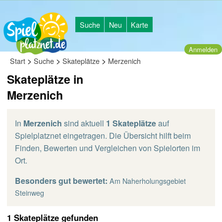
Suche
Neu
Karte
Anmelden
>
>
>
Start
Suche
Skateplätze
Merzenich
Skateplätze in
Merzenich
In
Merzenich
sind aktuell
1 Skateplätze
auf
Spielplatznet eingetragen. Die Übersicht hilft beim
Finden, Bewerten und Vergleichen von Spielorten im
Ort.
Besonders gut bewertet:
Am Naherholungsgebiet
Steinweg
1 Skateplätze gefunden