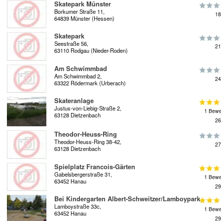
Skatepark Münster
Borkumer Straße 11,
18
64839 Münster (Hessen)
Skatepark
Seestraße 56,
21
63110 Rodgau (Nieder-Roden)
Am Schwimmbad
Am Schwimmbad 2,
24
63322 Rödermark (Urberach)
Skateranlage
Justus-von-Liebig-Straße 2,
1 Bewe
63128 Dietzenbach
26
Theodor-Heuss-Ring
Theodor-Heuss-Ring 38-42,
27
63128 Dietzenbach
Spielplatz Francois-Gärten
Gabelsbergerstraße 31,
1 Bewe
63452 Hanau
29
Bei Kindergarten Albert-Schweitzer/Lamboypark
Lamboystraße 33c,
1 Bewe
63452 Hanau
29