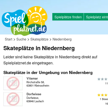
Spielplätze finden
Spielplatz ein
>
>
>
Start
Suche
Skateplätze
Niedernberg
Skateplätze in Niedernberg
Leider sind keine Skateplätze in Niedernberg direkt auf
Spielplatznet.de eingetragen.
Skateplätze in der Umgebung von Niedernberg
Vitamar
Kirchstraße 58,
11
63801 Kleinostheim
Dorfwiese
Dorfwiese,
1 Bewe
63846 Laufach
16