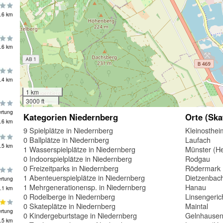
.6 km
.6 km
.4 km
1 km
3000 ft
rtung
Kategorien Niedernberg
Orte (Ska
.6 km
9 Spielplätze in Niedernberg
Kleinosthei
0 Ballplätze in Niedernberg
Laufach
.5 km
1 Wasserspielplätze in Niedernberg
Münster (H
0 Indoorspielplätze in Niedernberg
Rodgau
0 Freizeitparks in Niedernberg
Rödermark
1 Abenteuerspielplätze in Niedernberg
Dietzenbac
rtung
1 Mehrgenerationensp. in Niedernberg
Hanau
.1 km
0 Rodelberge in Niedernberg
Linsengeric
0 Skateplätze in Niedernberg
Maintal
rtung
0 Kindergeburtstage in Niedernberg
Gelnhause
.5 km