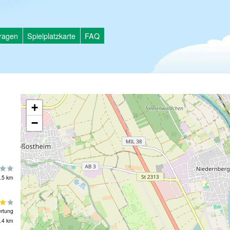
tragen
Spielplatzkarte
FAQ
+
−
.5 km
rtung
.4 km