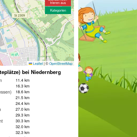
trieren aus
Kategorien
|
©
Leaflet
OpenStreetMap
teplätze) bei Niedernberg
m
11.4 km
16.3 km
essen)
18.6 km
21.5 km
24.4 km
h
27.0 km
29.3 km
ht
30.3 km
32.0 km
n
32.3 km