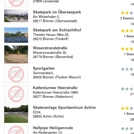
27809 Lemwerder
14
Skatepark im Überseepark
Am Winterhafen 5,
3 Bewert
28217 Bremen (Überseestadt)
14
Skatepark am Schlachthof
Theodor-Heuss-Allee 23,
1 Bewe
28215 Bremen (Findorff)
15
Weserstrandstraße
Weserstrandstraße 30,
1 Bewe
28779 Bremen (Blumenthal)
16
Sportgarten
Sommerdeich,
19
28205 Bremen (Pauliner Marsch)
Kattenturmer Heerstraße
Kattenturmer Heerstraße 188A,
21
28277 Bremen (Kattenturm)
Skateranlage Sportzentrum Achim
E234,
1 Bewe
28832 Achim (Achim)
28
Halfpipe Heiligenrode
Am Kindergarten 10,
28