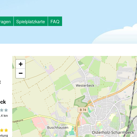
tragen
Spielplatzkarte
FAQ
+
−
t
eck
.4 km
rtung