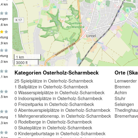
.4 km
ungen
.6 km
rtung
.9 km
rtung
1 km
.0 km
3000 ft
Kategorien Osterholz-Scharmbeck
Orte (Ska
.1 km
25 Spielplätze in Osterholz-Scharmbeck
Lemwerder
1 Ballplätze in Osterholz-Scharmbeck
Bremen
0 Wasserspielplätze in Osterholz-Scharmbeck
Achim
.5 km
0 Indoorspielplätze in Osterholz-Scharmbeck
Stuhr
0 Freizeitparks in Osterholz-Scharmbeck
Selsingen
0 Abenteuerspielplätze in Osterholz-Scharmbeck
Thedingha
1 Mehrgenerationensp. in Osterholz-Scharmbeck
Bremerhav
rtung
0 Rodelberge in Osterholz-Scharmbeck
.3 km
0 Skateplätze in Osterholz-Scharmbeck
0 Kindergeburtstage in Osterholz-Scharmbeck
.3 km