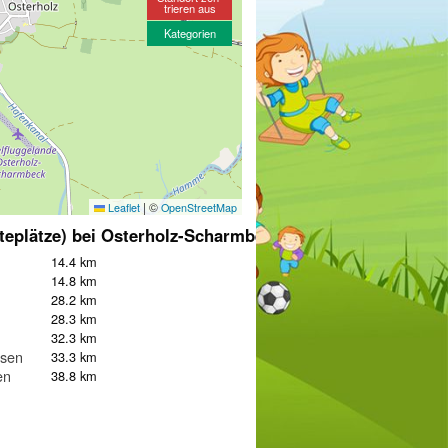
trieren aus
Kategorien
|
©
Leaflet
OpenStreetMap
teplätze) bei Osterholz-Scharmbeck
14.4 km
14.8 km
28.2 km
28.3 km
32.3 km
usen
33.3 km
en
38.8 km