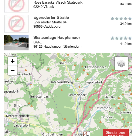
Rose Baracks Vilseck Skatepark,
34.0 km
92249 Vilseck
Egersdorfer Straße
Egersdorfer Straße 64,
34.9 km
90556 Cadolzburg
Skateanlage Hauptsmoor
BA46,
41.0 km
96123 Hauptsmoor (Strullendorf)
+
−
Standort zen-
trieren aus