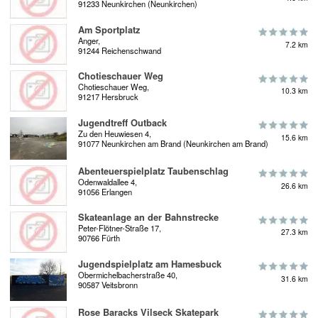
91233 Neunkirchen (Neunkirchen)
Am Sportplatz
Anger,
7.2 km
91244 Reichenschwand
Chotieschauer Weg
Chotieschauer Weg,
10.3 km
91217 Hersbruck
Jugendtreff Outback
Zu den Heuwiesen 4,
15.6 km
91077 Neunkirchen am Brand (Neunkirchen am Brand)
Abenteuerspielplatz Taubenschlag
Odenwaldallee 4,
26.6 km
91056 Erlangen
Skateanlage an der Bahnstrecke
Peter-Flötner-Straße 17,
27.3 km
90766 Fürth
Jugendspielplatz am Hamesbuck
Obermichelbacherstraße 40,
31.6 km
90587 Veitsbronn
Rose Baracks Vilseck Skatepark