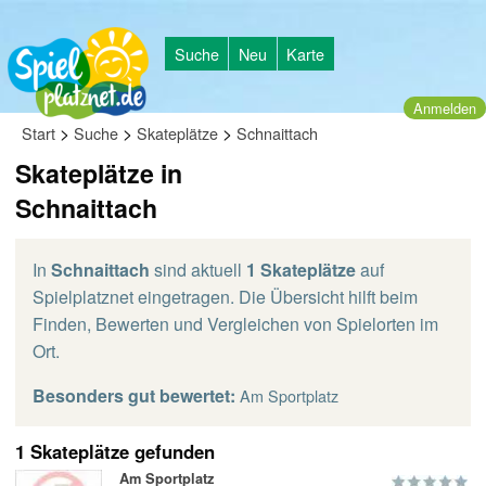
Suche
Neu
Karte
Anmelden
>
>
>
Start
Suche
Skateplätze
Schnaittach
Skateplätze in
Schnaittach
In
Schnaittach
sind aktuell
1 Skateplätze
auf
Spielplatznet eingetragen. Die Übersicht hilft beim
Finden, Bewerten und Vergleichen von Spielorten im
Ort.
Besonders gut bewertet:
Am Sportplatz
1 Skateplätze gefunden
Am Sportplatz