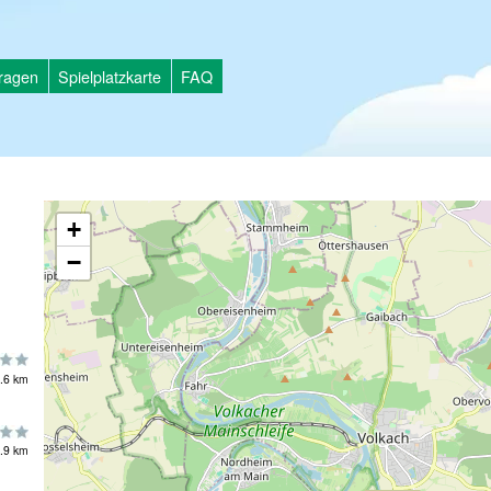
tragen
Spielplatzkarte
FAQ
+
−
.6 km
.9 km