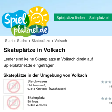
Spielplätze finden
Spielplatz ein
>
>
>
Start
Suche
Skateplätze
Volkach
Skateplätze in Volkach
Leider sind keine Skateplätze in Volkach direkt auf
Spielplatznet.de eingetragen.
Skateplätze in der Umgebung von Volkach
Bleichwasen
Bleichwasen 6,
14
97318 Kitzingen (Etwashausen)
Skaterplatz
Bühlweg,
15
97440 Werneck