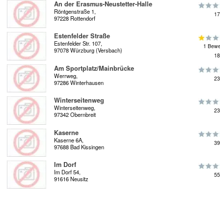
An der Erasmus-Neustetter-Halle
Röntgenstraße 1,
17
97228 Rottendorf
Estenfelder Straße
Estenfelder Str. 107,
1 Bewe
97078 Würzburg (Versbach)
18
Am Sportplatz/Mainbrücke
Werrweg,
23
97286 Winterhausen
Winterseitenweg
Winterseitenweg,
23
97342 Obernbreit
Kaserne
Kaserne 6A,
39
97688 Bad Kissingen
Im Dorf
Im Dorf 54,
55
91616 Neusitz