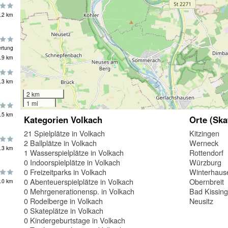
.2 km
rtung
.9 km
.3 km
2 km
1 mi
.5 km
Kategorien Volkach
Orte (Ska
21 Spielplätze in Volkach
Kitzingen
2 Ballplätze in Volkach
Werneck
.3 km
1 Wasserspielplätze in Volkach
Rottendorf
0 Indoorspielplätze in Volkach
Würzburg
0 Freizeitparks in Volkach
Winterhaus
0 Abenteuerspielplätze in Volkach
Obernbreit
.0 km
0 Mehrgenerationensp. in Volkach
Bad Kissin
0 Rodelberge in Volkach
Neusitz
0 Skateplätze in Volkach
0 Kindergeburtstage in Volkach