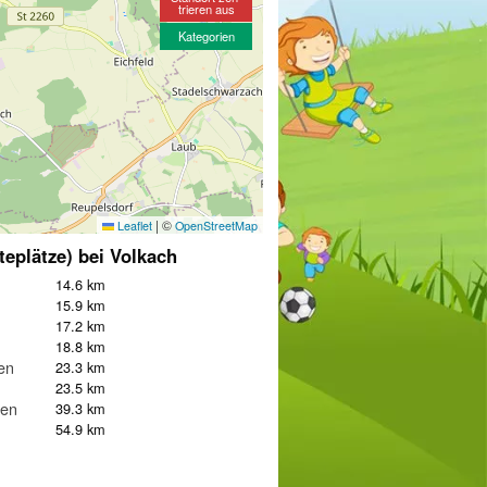
trieren aus
Kategorien
|
©
Leaflet
OpenStreetMap
teplätze) bei Volkach
14.6 km
15.9 km
17.2 km
18.8 km
en
23.3 km
23.5 km
gen
39.3 km
54.9 km