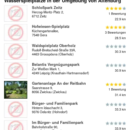
Wasserspielplätze in der Umgebung von Altenburg
Schloßpark Zeitz
Herzog-Moritz-Platz 2,
1 Bewertung
6712 Zeitz
22.9 km
Hofwiesen-Spielplatz
Küchengartenallee,
3 Bewertungen
7548 Gera
28.5 km
Waldspielplatz Oberholz
Rudolf-Breitscheid-Straße 33A,
30.3 km
4463 Grosspösna (Oberholz)
Belantis Vergnügungspark
Zur Weißen Mark 1,
30.9 km
4249 Leipzig (Knauthain-Hartmannsdorf)
Gartenanlage An der Reitbahn
Saarstrasse 9,
1 Bewertung
8056 Zwickau (Zwickau)
31.4 km
Bürger- und Familienpark
Hinterm Idaschacht 3,
33.3 km
9376 Oelsnitz (Hohndorf)
Im Bürger- und Familienpark
Bahnhofstraße 90,
33.9 km