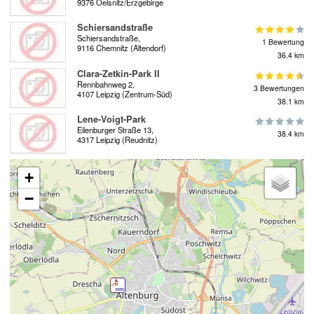
9376 Oelsnitz/Erzgebirge
Schiersandstraße
Schiersandstraße,
1 Bewertung
9116 Chemnitz (Altendorf)
36.4 km
Clara-Zetkin-Park II
Rennbahnweg 2,
3 Bewertungen
4107 Leipzig (Zentrum-Süd)
38.1 km
Lene-Voigt-Park
Eilenburger Straße 13,
38.4 km
4317 Leipzig (Reudnitz)
+
−