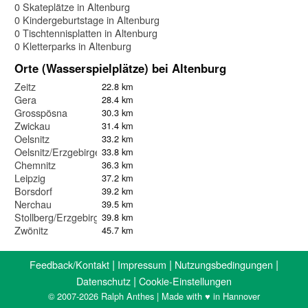
0 Skateplätze in Altenburg
0 Kindergeburtstage in Altenburg
0 Tischtennisplatten in Altenburg
0 Kletterparks in Altenburg
Orte (Wasserspielplätze) bei Altenburg
Zeitz
22.8 km
Gera
28.4 km
Grosspösna
30.3 km
Zwickau
31.4 km
Oelsnitz
33.2 km
Oelsnitz/Erzgebirge
33.8 km
Chemnitz
36.3 km
Leipzig
37.2 km
Borsdorf
39.2 km
Nerchau
39.5 km
Stollberg/Erzgebirge
39.8 km
Zwönitz
45.7 km
|
|
|
Feedback/Kontakt
Impressum
Nutzungsbedingungen
|
Datenschutz
Cookie-Einstellungen
© 2007-2026 Ralph Anthes | Made with ♥ in Hannover