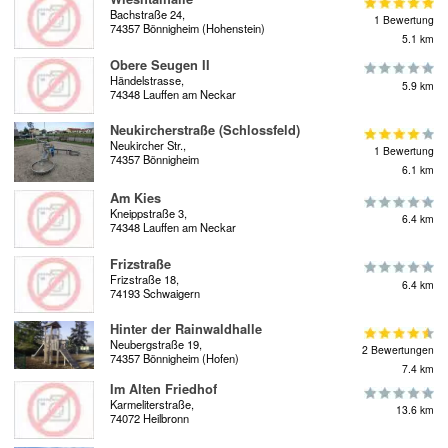
Bachstraße 24,
1 Bewertung
74357 Bönnigheim (Hohenstein)
5.1 km
Obere Seugen II
Händelstrasse,
5.9 km
74348 Lauffen am Neckar
Neukircherstraße (Schlossfeld)
Neukircher Str.,
1 Bewertung
74357 Bönnigheim
6.1 km
Am Kies
Kneippstraße 3,
6.4 km
74348 Lauffen am Neckar
Frizstraße
Frizstraße 18,
6.4 km
74193 Schwaigern
Hinter der Rainwaldhalle
Neubergstraße 19,
2 Bewertungen
74357 Bönnigheim (Hofen)
7.4 km
Im Alten Friedhof
Karmeliterstraße,
13.6 km
74072 Heilbronn