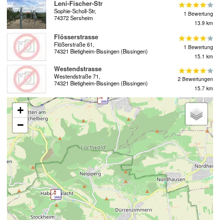
Leni-Fischer-Str
Sophie-Scholl-Str,
1 Bewertung
74372 Sersheim
13.9 km
Flösserstrasse
Flößerstraße 61,
1 Bewertung
74321 Bietigheim-Bissingen (Bissingen)
15.1 km
Westendstrasse
Westendstraße 71,
2 Bewertungen
74321 Bietigheim-Bissingen (Bissingen)
15.7 km
+
−