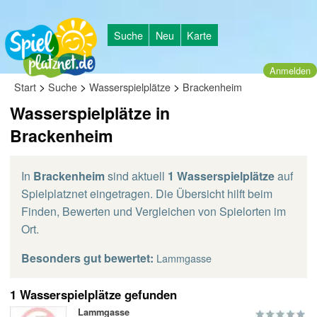
Suche
Neu
Karte
Anmelden
>
>
>
Start
Suche
Wasserspielplätze
Brackenheim
Wasserspielplätze in
Brackenheim
In
Brackenheim
sind aktuell
1 Wasserspielplätze
auf
Spielplatznet eingetragen. Die Übersicht hilft beim
Finden, Bewerten und Vergleichen von Spielorten im
Ort.
Besonders gut bewertet:
Lammgasse
1 Wasserspielplätze gefunden
Lammgasse