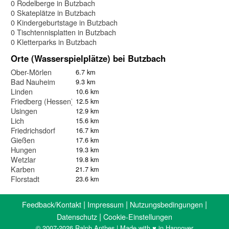
0 Rodelberge in Butzbach
0 Skateplätze in Butzbach
0 Kindergeburtstage in Butzbach
0 Tischtennisplatten in Butzbach
0 Kletterparks in Butzbach
Orte (Wasserspielplätze) bei Butzbach
Ober-Mörlen
6.7 km
Bad Nauheim
9.3 km
Linden
10.6 km
Friedberg (Hessen)
12.5 km
Usingen
12.9 km
Lich
15.6 km
Friedrichsdorf
16.7 km
Gießen
17.6 km
Hungen
19.3 km
Wetzlar
19.8 km
Karben
21.7 km
Florstadt
23.6 km
|
|
|
Feedback/Kontakt
Impressum
Nutzungsbedingungen
|
Datenschutz
Cookie-Einstellungen
© 2007-2026 Ralph Anthes | Made with ♥ in Hannover