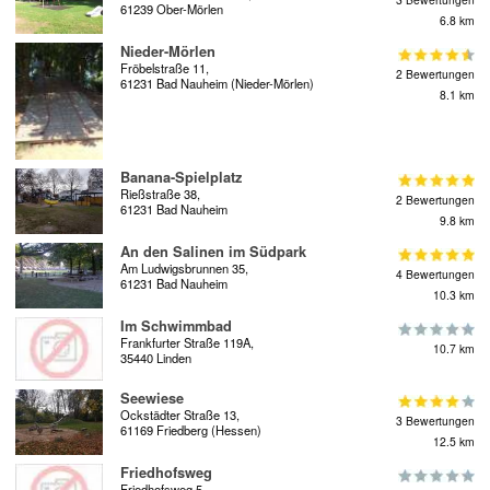
61239 Ober-Mörlen
6.8 km
Nieder-Mörlen
Fröbelstraße 11,
2 Bewertungen
61231 Bad Nauheim (Nieder-Mörlen)
8.1 km
Banana-Spielplatz
Rießstraße 38,
2 Bewertungen
61231 Bad Nauheim
9.8 km
An den Salinen im Südpark
Am Ludwigsbrunnen 35,
4 Bewertungen
61231 Bad Nauheim
10.3 km
Im Schwimmbad
Frankfurter Straße 119A,
10.7 km
35440 Linden
Seewiese
Ockstädter Straße 13,
3 Bewertungen
61169 Friedberg (Hessen)
12.5 km
Friedhofsweg
Friedhofsweg 5,