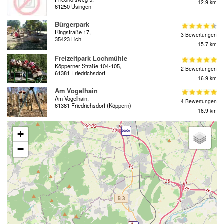
12.9 km
61250 Usingen
Bürgerpark
Ringstraße 17,
3 Bewertungen
35423 Lich
15.7 km
Freizeitpark Lochmühle
Köpperner Straße 104-105,
2 Bewertungen
61381 Friedrichsdorf
16.9 km
Am Vogelhain
Am Vogelhain,
4 Bewertungen
61381 Friedrichsdorf (Köppern)
16.9 km
+
−