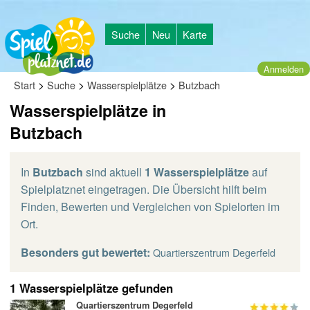
Suche
Neu
Karte
Anmelden
>
>
>
Start
Suche
Wasserspielplätze
Butzbach
Wasserspielplätze in
Butzbach
In
Butzbach
sind aktuell
1 Wasserspielplätze
auf
Spielplatznet eingetragen. Die Übersicht hilft beim
Finden, Bewerten und Vergleichen von Spielorten im
Ort.
Besonders gut bewertet:
Quartierszentrum Degerfeld
1 Wasserspielplätze gefunden
Quartierszentrum Degerfeld