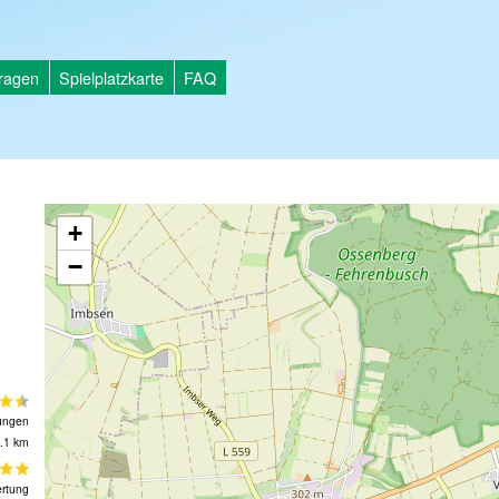
tragen
Spielplatzkarte
FAQ
+
−
ungen
.1 km
rtung