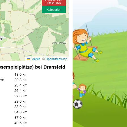
trieren aus
Kategorien
|
©
Leaflet
OpenStreetMap
serspielplätze) bei Dransfeld
13.0 km
en
22.3 km
23.4 km
26.4 km
27.3 km
29.6 km
33.0 km
34.0 km
37.0 km
40.6 km