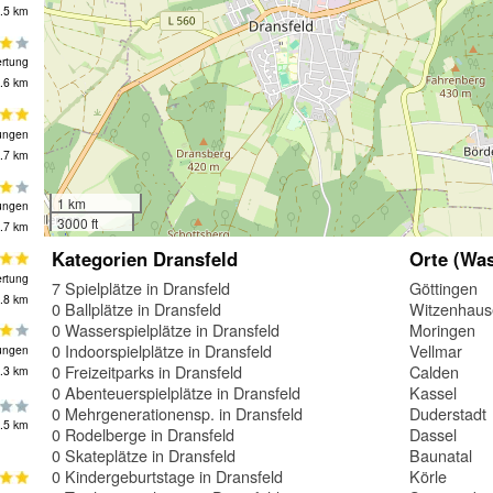
.5 km
rtung
.6 km
ungen
.7 km
1 km
ungen
3000 ft
.7 km
Kategorien Dransfeld
Orte (Was
rtung
7 Spielplätze in Dransfeld
Göttingen
.8 km
0 Ballplätze in Dransfeld
Witzenhaus
0 Wasserspielplätze in Dransfeld
Moringen
0 Indoorspielplätze in Dransfeld
Vellmar
ungen
0 Freizeitparks in Dransfeld
Calden
.3 km
0 Abenteuerspielplätze in Dransfeld
Kassel
0 Mehrgenerationensp. in Dransfeld
Duderstadt
.5 km
0 Rodelberge in Dransfeld
Dassel
0 Skateplätze in Dransfeld
Baunatal
0 Kindergeburtstage in Dransfeld
Körle