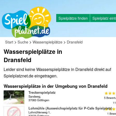
Spielplätze finden
Spielplatz ein
>
>
>
Start
Suche
Wasserspielplätze
Dransfeld
Wasserspielplätze in
Dransfeld
Leider sind keine Wasserspielplätze in Dransfeld direkt auf
Spielplatznet.de eingetragen.
Wasserspielplätze in der Umgebung von Dransfeld
Treckerspielplatz
Sandweg,
5 Bewert
37083 Göttingen
11
Lohmühle (Ausweichspielplatz für P-Cafe Spielplatz)
Lohmühlenweg 1,
1 Bewe
37073 Göttingen