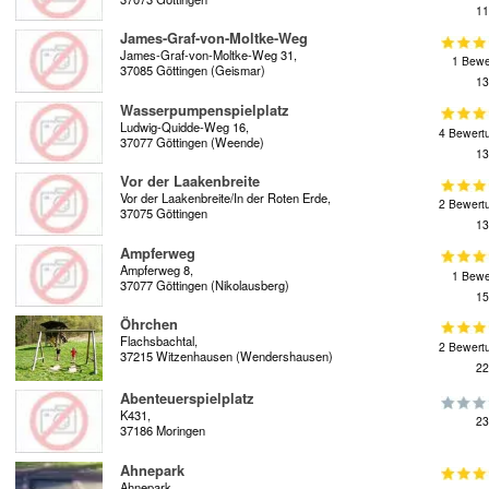
11
James-Graf-von-Moltke-Weg
James-Graf-von-Moltke-Weg 31,
1 Bewe
37085 Göttingen (Geismar)
13
Wasserpumpenspielplatz
Ludwig-Quidde-Weg 16,
4 Bewert
37077 Göttingen (Weende)
13
Vor der Laakenbreite
Vor der Laakenbreite/In der Roten Erde,
2 Bewert
37075 Göttingen
13
Ampferweg
Ampferweg 8,
1 Bewe
37077 Göttingen (Nikolausberg)
15
Öhrchen
Flachsbachtal,
2 Bewert
37215 Witzenhausen (Wendershausen)
22
Abenteuerspielplatz
K431,
23
37186 Moringen
Ahnepark
Ahnepark,