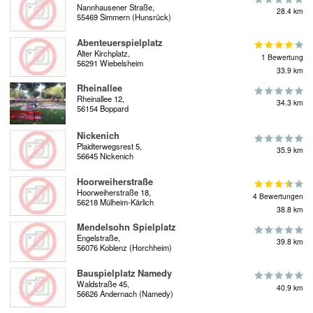
Nannhausener Straße,
28.4 km
55469 Simmern (Hunsrück)
Abenteuerspielplatz
Alter Kirchplatz,
1 Bewertung
56291 Wiebelsheim
33.9 km
Rheinallee
Rheinallee 12,
34.3 km
56154 Boppard
Nickenich
Plaidterwegsrest 5,
35.9 km
56645 Nickenich
Hoorweiherstraße
Hoorweiherstraße 18,
4 Bewertungen
56218 Mülheim-Kärlich
38.8 km
Mendelsohn Spielplatz
Engelstraße,
39.8 km
56076 Koblenz (Horchheim)
Bauspielplatz Namedy
Waldstraße 45,
40.9 km
56626 Andernach (Namedy)