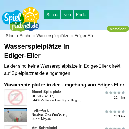
Suche
Neu
Karte
Anmelden
>
>
>
Start
Suche
Wasserspielplätze
Ediger-Eller
Wasserspielplätze in
Ediger-Eller
Leider sind keine Wasserspielplätze in Ediger-Eller direkt
auf Spielplatznet.de eingetragen.
Wasserspielplätze in der Umgebung von Ediger-Eller
Mosel Spielplatz
Uferallee 46-47,
20.1 km
54492 Zeltingen-Rachtig (Zeltingen)
Tolli-Park
Nikolaus-Otto-Straße 11,
26.3 km
56727 Mayen
Am Schmiedel