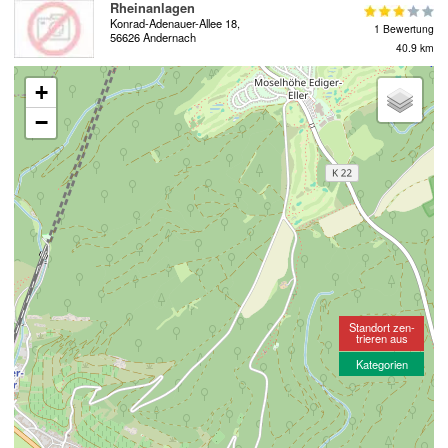
Rheinanlagen
Konrad-Adenauer-Allee 18,
1 Bewertung
56626 Andernach
40.9 km
+
−
Standort zen-
trieren aus
Kategorien