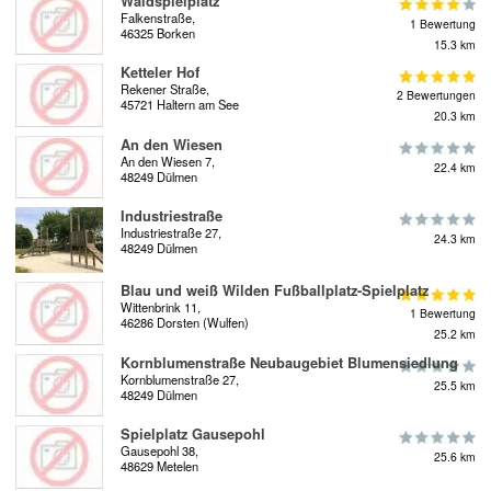
Waldspielplatz
Falkenstraße,
1 Bewertung
46325 Borken
15.3 km
Ketteler Hof
Rekener Straße,
2 Bewertungen
45721 Haltern am See
20.3 km
An den Wiesen
An den Wiesen 7,
22.4 km
48249 Dülmen
Industriestraße
Industriestraße 27,
24.3 km
48249 Dülmen
Blau und weiß Wilden Fußballplatz-Spielplatz
Wittenbrink 11,
1 Bewertung
46286 Dorsten (Wulfen)
25.2 km
Kornblumenstraße Neubaugebiet Blumensiedlung
Kornblumenstraße 27,
25.5 km
48249 Dülmen
Spielplatz Gausepohl
Gausepohl 38,
25.6 km
48629 Metelen