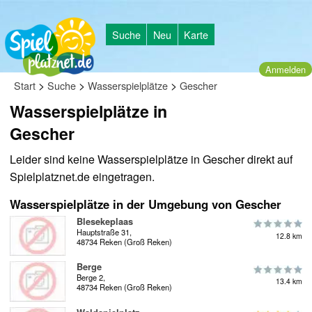
Suche
Neu
Karte
Anmelden
>
>
>
Start
Suche
Wasserspielplätze
Gescher
Wasserspielplätze in
Gescher
Leider sind keine Wasserspielplätze in Gescher direkt auf
Spielplatznet.de eingetragen.
Wasserspielplätze in der Umgebung von Gescher
Blesekeplaas
Hauptstraße 31,
12.8 km
48734 Reken (Groß Reken)
Berge
Berge 2,
13.4 km
48734 Reken (Groß Reken)