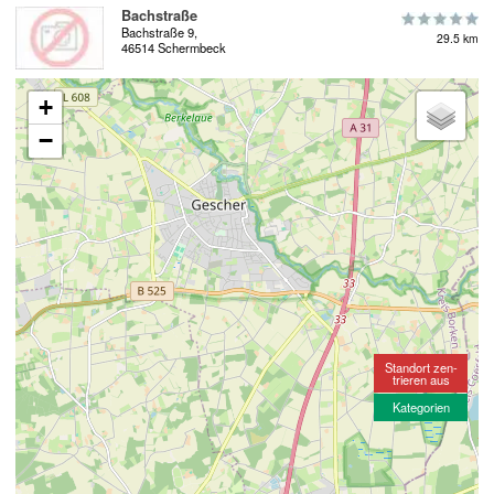
Bachstraße
Bachstraße 9,
29.5 km
46514 Schermbeck
+
−
Standort zen-
trieren aus
Kategorien