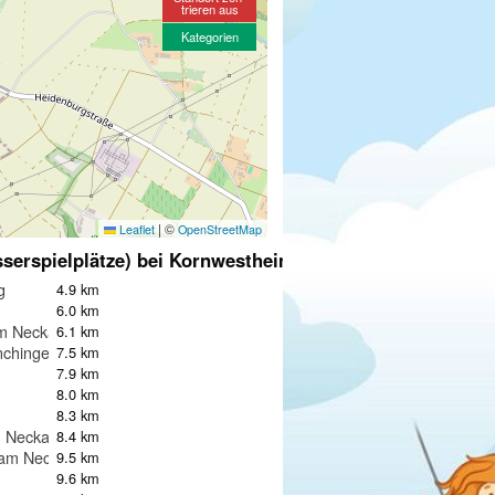
trieren aus
Kategorien
|
©
Leaflet
OpenStreetMap
serspielplätze) bei Kornwestheim
g
4.9 km
6.0 km
m Neckar
6.1 km
nchingen
7.5 km
7.9 km
8.0 km
8.3 km
m Neckar
8.4 km
am Neckar
9.5 km
9.6 km