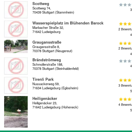
Scottweg
Scottweg 74,
3
70439 Stuttgart (Stammheim)
Wasserspielplatz im Blühenden Barock
Marbacher Straße 32,
2 Bewert
71642 Ludwigsburg
4
Graugansstraße
Graugansstraße 8,
2 Bewert
70378 Stuttgart (Neugereut)
4
Brändströmweg
Schmollerstraße 188,
4
70378 Stuttgart (Steinhaldenfeld)
Tirenli Park
Nussackerweg 59,
3 Bewert
71634 Ludwigsburg (Eglosheim)
5
Heiligenäcker
Heiligenäcker 23,
4 Bewert
71642 Ludwigsburg (Hoheneck)
5