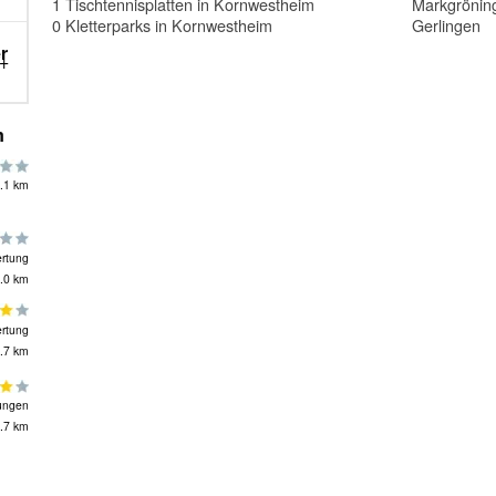
1 Tischtennisplatten in Kornwestheim
Markgrönin
0 Kletterparks in Kornwestheim
Gerlingen
r
m
.1 km
rtung
.0 km
rtung
.7 km
ungen
.7 km