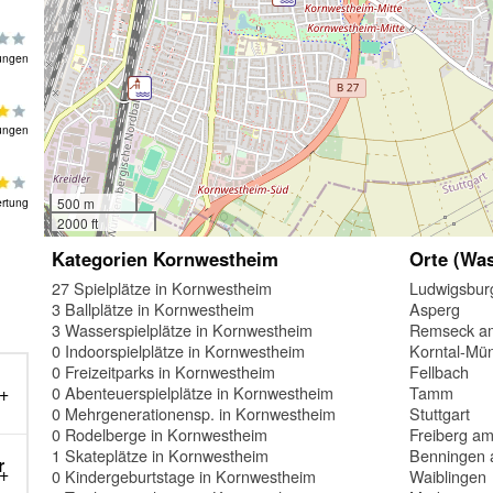
ungen
ungen
rtung
500 m
2000 ft
Kategorien Kornwestheim
Orte (Was
27 Spielplätze in Kornwestheim
Ludwigsbur
3 Ballplätze in Kornwestheim
Asperg
3 Wasserspielplätze in Kornwestheim
Remseck a
0 Indoorspielplätze in Kornwestheim
Korntal-Mü
0 Freizeitparks in Kornwestheim
Fellbach
0 Abenteuerspielplätze in Kornwestheim
Tamm
0 Mehrgenerationensp. in Kornwestheim
Stuttgart
0 Rodelberge in Kornwestheim
Freiberg a
1 Skateplätze in Kornwestheim
Benningen 
r
0 Kindergeburtstage in Kornwestheim
Waiblingen