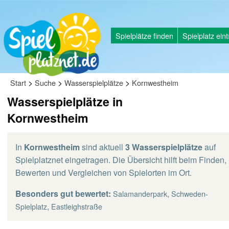
Spielplätze finden
Spielplatz ein
>
>
>
Start
Suche
Wasserspielplätze
Kornwestheim
Wasserspielplätze in
Kornwestheim
In
Kornwestheim
sind aktuell
3 Wasserspielplätze
auf
Spielplatznet eingetragen. Die Übersicht hilft beim Finden,
Bewerten und Vergleichen von Spielorten im Ort.
Besonders gut bewertet:
,
Salamanderpark
Schweden-
,
Spielplatz
Eastleighstraße