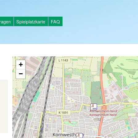
tragen
Spielplatzkarte
FAQ
+
−